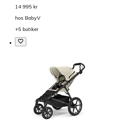
14 995 kr
hos
BabyV
+5 butiker