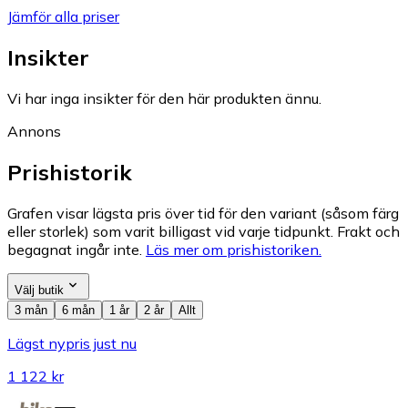
Jämför alla priser
Insikter
Vi har inga insikter för den här produkten ännu.
Annons
Prishistorik
Grafen visar lägsta pris över tid för den variant (såsom färg
eller storlek) som varit billigast vid varje tidpunkt. Frakt och
begagnat ingår inte.
Läs mer om prishistoriken.
Välj butik
3 mån
6 mån
1 år
2 år
Allt
Lägst nypris just nu
1 122 kr