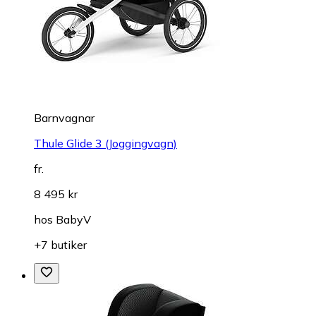
Barnvagnar
Thule Glide 3 (Joggingvagn)
fr.
8 495 kr
hos
BabyV
+7 butiker