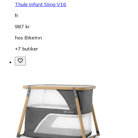
Thule Infant Sling V16
fr.
987 kr
hos
BikeInn
+7 butiker