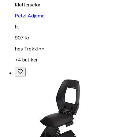
Klätterselar
Petzl Adjama
fr.
807 kr
hos
TrekkInn
+4 butiker