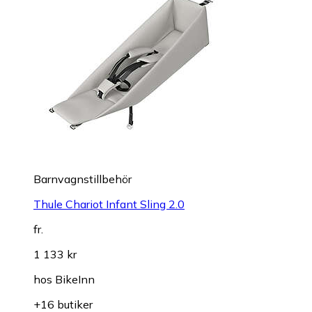
Barnvagnstillbehör
Thule Chariot Infant Sling 2.0
fr.
1 133 kr
hos
BikeInn
+16 butiker