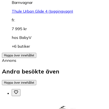
Barnvagnar
Thule Urban Glide 4 (Joggingvagn)
fr.
7 995 kr
hos
BabyV
+6 butiker
Hoppa över innehållet
Annons
Andra besökte även
Hoppa över innehållet