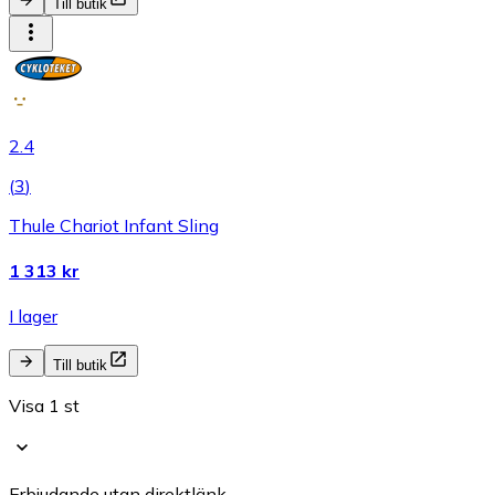
Till butik
2.4
(
3
)
Thule Chariot Infant Sling
1 313 kr
I lager
Till butik
Visa 1 st
Erbjudande utan direktlänk