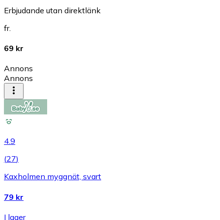
Erbjudande utan direktlänk
fr.
69 kr
Annons
Annons
4.9
(
27
)
Kaxholmen myggnät, svart
79 kr
I lager