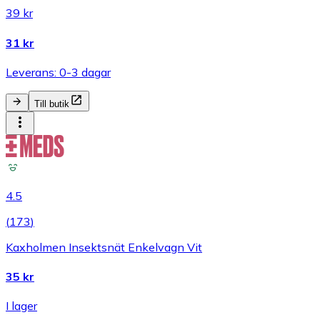
39 kr
31 kr
Leverans: 0-3 dagar
Till butik
4.5
(
173
)
Kaxholmen Insektsnät Enkelvagn Vit
35 kr
I lager