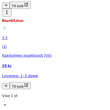
Till butik
3.3
(
1
)
Kaxholmen Insektsnät (Vit)
39 kr
Leverans: 1-3 dagar
Till butik
Visa 1 st