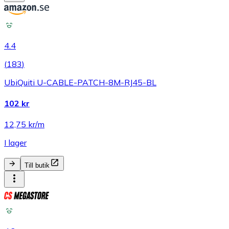
4.4
(
183
)
UbiQuiti U-CABLE-PATCH-8M-RJ45-BL
102 kr
12,75 kr/m
I lager
Till butik