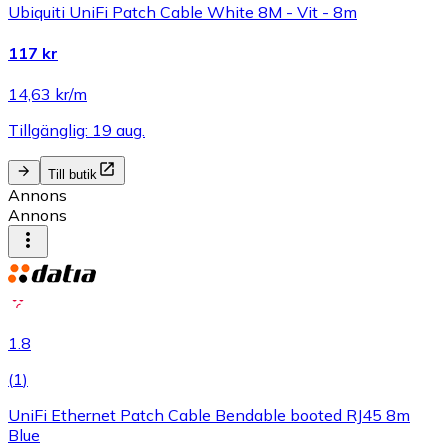
Ubiquiti UniFi Patch Cable White 8M - Vit - 8m
117 kr
14,63 kr/m
Tillgänglig: 19 aug.
Till butik
Annons
Annons
1.8
(
1
)
UniFi Ethernet Patch Cable Bendable booted RJ45 8m
Blue