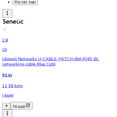
Pris inkl. frakt
2.8
(
2
)
Ubiquiti Networks U-CABLE-PATCH-8M-RJ45-BL
networking cable Blue Cat6
91 kr
11,38 kr/m
I lager
Till butik