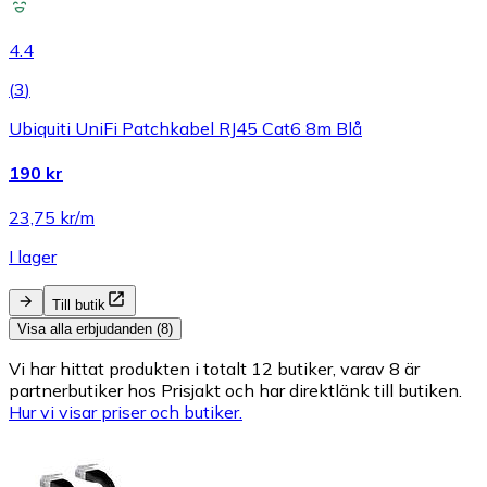
4.4
(
3
)
Ubiquiti UniFi Patchkabel RJ45 Cat6 8m Blå
190 kr
23,75 kr/m
I lager
Till butik
Visa alla erbjudanden (8)
Vi har hittat produkten i totalt 12 butiker, varav 8 är
partnerbutiker hos Prisjakt och har direktlänk till butiken.
Hur vi visar priser och butiker.