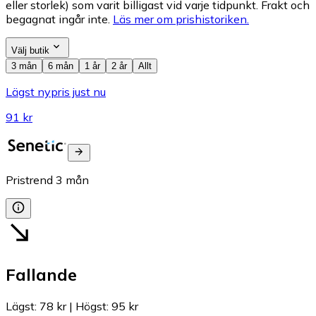
eller storlek) som varit billigast vid varje tidpunkt. Frakt och
begagnat ingår inte.
Läs mer om prishistoriken.
Välj butik
3 mån
6 mån
1 år
2 år
Allt
Lägst nypris just nu
91 kr
Pristrend
3
mån
Fallande
Lägst
:
78 kr
|
Högst
:
95 kr