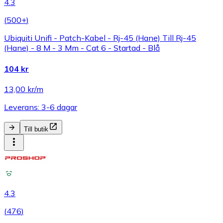
4.3
(
500+
)
Ubiquiti Unifi - Patch-Kabel - Rj-45 (Hane) Till Rj-45
(Hane) - 8 M - 3 Mm - Cat 6 - Startad - Blå
104 kr
13,00 kr/m
Leverans: 3-6 dagar
Till butik
4.3
(
476
)