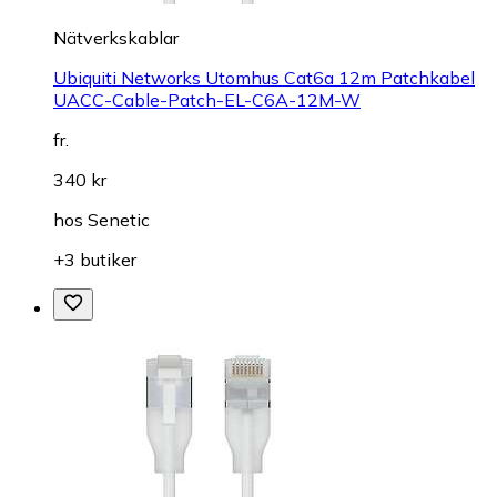
Nätverkskablar
Ubiquiti Networks Utomhus Cat6a 12m Patchkabel
UACC-Cable-Patch-EL-C6A-12M-W
fr.
340 kr
hos
Senetic
+3 butiker