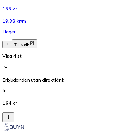
155 kr
19,38 kr/m
I lager
Till butik
Visa 4 st
Erbjudanden utan direktlänk
fr.
164 kr