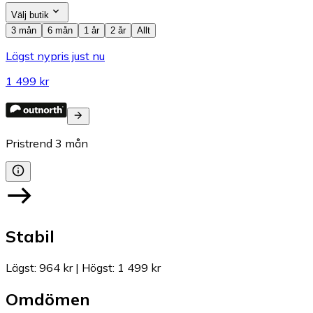
Välj butik
3 mån
6 mån
1 år
2 år
Allt
Lägst nypris just nu
1 499 kr
Pristrend
3
mån
Stabil
Lägst
:
964 kr
|
Högst
:
1 499 kr
Omdömen