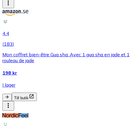
4.4
(
183
)
Mon coffret bien-être Gua sha: Avec 1 gua sha en jade et 1
rouleau de jade
198 kr
I lager
Till butik