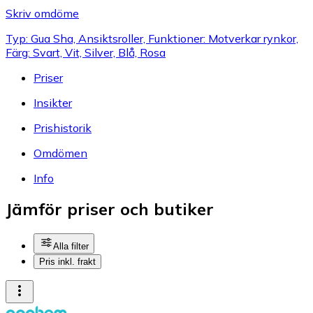
Skriv omdöme
Typ: Gua Sha, Ansiktsroller, Funktioner: Motverkar rynkor,
Färg: Svart, Vit, Silver, Blå, Rosa
Priser
Insikter
Prishistorik
Omdömen
Info
Jämför priser och butiker
Alla filter
Pris inkl. frakt