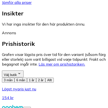
Jämför alla priser
Insikter
Vi har inga insikter för den här produkten ännu.
Annons
Prishistorik
Grafen visar lägsta pris över tid för den variant (såsom färg
eller storlek) som varit billigast vid varje tidpunkt. Frakt och
begagnat ingår inte.
Läs mer om prishistoriken.
Välj butik
3 mån
6 mån
1 år
2 år
Allt
Lägst nypris just nu
154 kr