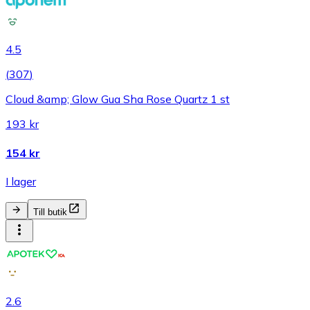
4.5
(
307
)
Cloud &amp; Glow Gua Sha Rose Quartz 1 st
193 kr
154 kr
I lager
Till butik
2.6