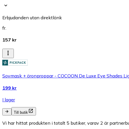
Erbjudanden utan direktlänk
fr.
157 kr
Sovmask + öronproppar - COCOON De Luxe Eye Shades Lig
199 kr
I lager
Till butik
Vi har hittat produkten i totalt 5 butiker, varav 2 är partnerbu