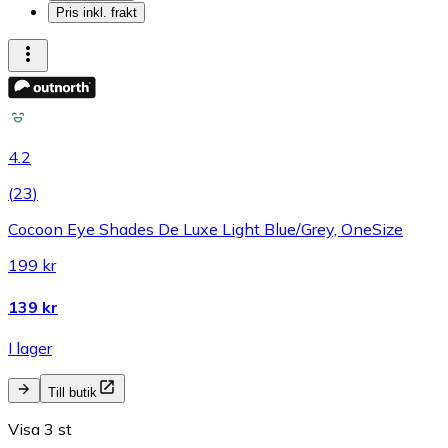
Pris inkl. frakt
4.2
(
23
)
Cocoon Eye Shades De Luxe Light Blue/Grey, OneSize
199 kr
139 kr
I lager
Till butik
Visa 3 st