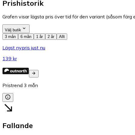
Prishistorik
Grafen visar lägsta pris över tid för den variant (såsom färg e
Välj butik
3 mån
6 mån
1 år
2 år
Allt
Lägst nypris just nu
139 kr
Pristrend
3
mån
Fallande