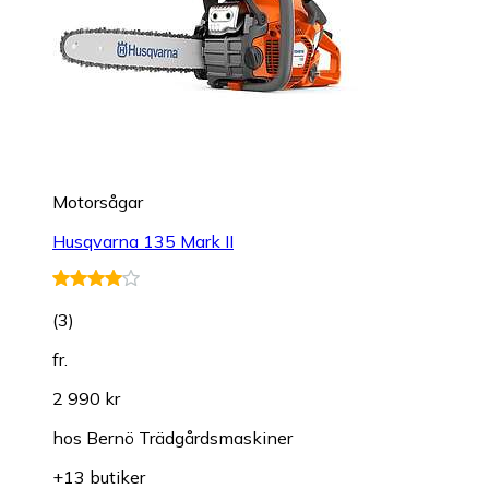
Motorsågar
Husqvarna 135 Mark II
(
3
)
fr.
2 990 kr
hos
Bernö Trädgårdsmaskiner
+13 butiker