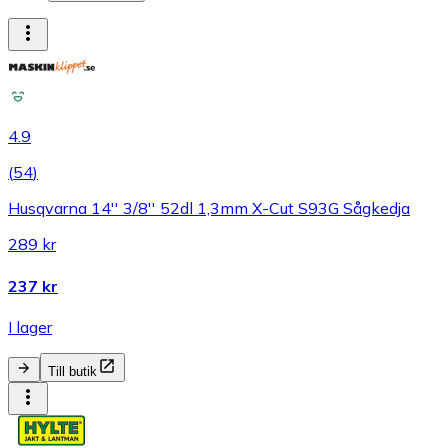
4.9
(
54
)
Husqvarna 14'' 3/8'' 52dl 1,3mm X-Cut S93G Sågkedja
289 kr
237 kr
I lager
Till butik