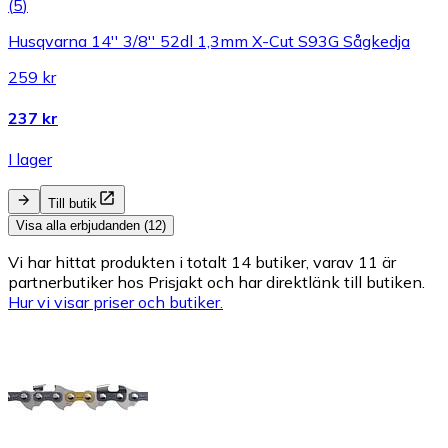
(
5
)
Husqvarna 14'' 3/8'' 52dl 1,3mm X-Cut S93G Sågkedja
259 kr
237 kr
I lager
Till butik
Visa alla erbjudanden (12)
Vi har hittat produkten i totalt 14 butiker, varav 11 är
partnerbutiker hos Prisjakt och har direktlänk till butiken.
Hur vi visar priser och butiker.