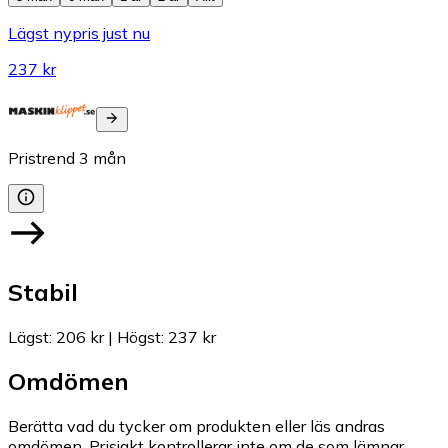
Lägst nypris just nu
237 kr
Pristrend
3
mån
Stabil
Lägst
:
206 kr
|
Högst
:
237 kr
Omdömen
Berätta vad du tycker om produkten eller läs andras
omdömen. Prisjakt kontrollerar inte om de som lämnar