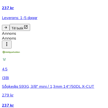
237 kr
Leverans: 1-5 dagar
Till butik
Annons
Annons
4.5
(
38
)
Sågkedja S93G, 3/8" mini / 1,3mm 14''/50DL X-CUT
279 kr
237 kr