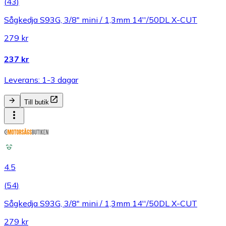
(
43
)
Sågkedja S93G, 3/8" mini / 1,3mm 14''/50DL X-CUT
279 kr
237 kr
Leverans: 1-3 dagar
Till butik
4.5
(
54
)
Sågkedja S93G, 3/8" mini / 1,3mm 14''/50DL X-CUT
279 kr