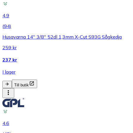
4.9
(
94
)
Husqvarna 14'' 3/8'' 52dl 1,3mm X-Cut S93G Sågkedja
259 kr
237 kr
I lager
Till butik
4.6