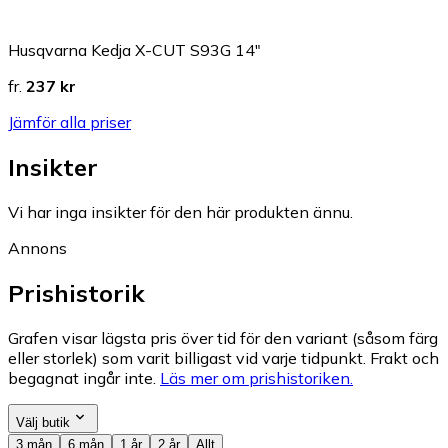
Husqvarna Kedja X-CUT S93G 14"
fr.
237 kr
Jämför alla priser
Insikter
Vi har inga insikter för den här produkten ännu.
Annons
Prishistorik
Grafen visar lägsta pris över tid för den variant (såsom färg
eller storlek) som varit billigast vid varje tidpunkt. Frakt och
begagnat ingår inte.
Läs mer om prishistoriken.
Välj butik
3 mån
6 mån
1 år
2 år
Allt