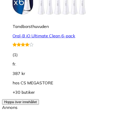
Tandborsthuvuden
Oral-B iO Ultimate Clean 6-pack
(
1
)
fr.
387 kr
hos
CS MEGASTORE
+30 butiker
Hoppa över innehållet
Annons