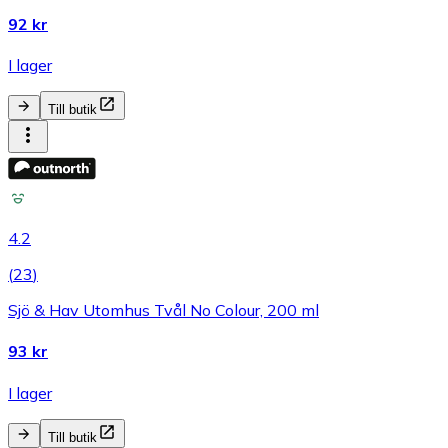
92 kr
I lager
Till butik
4.2
(
23
)
Sjö & Hav Utomhus Tvål No Colour, 200 ml
93 kr
I lager
Till butik