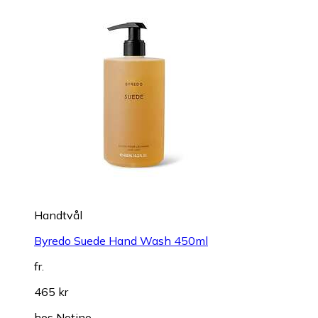
Handtvål
Byredo Suede Hand Wash 450ml
fr.
465 kr
hos
Notino