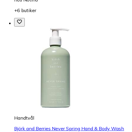
+6 butiker
Handtvål
Björk and Berries Never Spring Hand & Body Wash