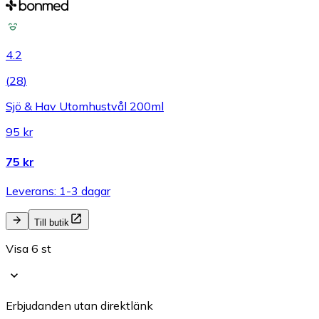
4.2
(
28
)
Sjö & Hav Utomhustvål 200ml
95 kr
75 kr
Leverans: 1-3 dagar
Till butik
Visa 6 st
Erbjudanden utan direktlänk