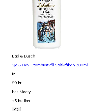
Bad & Dusch
Sjö & Hav Utomhustvål Saltkråkan 200ml
fr.
89 kr
hos
Moory
+5 butiker