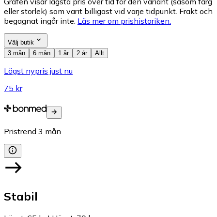
Grafen visar lägsta pris över tid för den variant (såsom färg
eller storlek) som varit billigast vid varje tidpunkt. Frakt och
begagnat ingår inte.
Läs mer om prishistoriken.
Välj butik
3 mån
6 mån
1 år
2 år
Allt
Lägst nypris just nu
75 kr
Pristrend
3
mån
Stabil