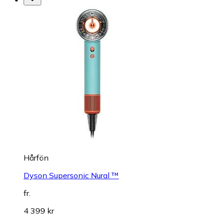
Hårfön
Dyson Supersonic Nural ™
fr.
4 399 kr