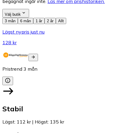
begagnat ingår inte.
Läs mer om prishistoriken.
Välj butik
3 mån
6 mån
1 år
2 år
Allt
Lägst nypris just nu
128 kr
Pristrend
3
mån
Stabil
Lägst
:
112 kr
|
Högst
:
135 kr