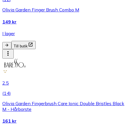
Olivia Garden Finger Brush Combo M
149 kr
I lager
Till butik
2.5
(
14
)
Olivia Garden Fingerbrush Care Ionic Double Bristles Black
M - Hårborste
161 kr