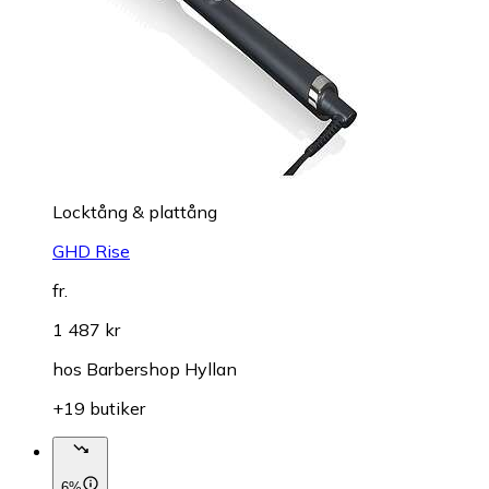
Locktång & plattång
GHD Rise
fr.
1 487 kr
hos
Barbershop Hyllan
+19 butiker
6%