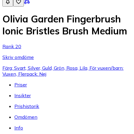
Olivia Garden Fingerbrush
Ionic Bristles Brush Medium
Rank 20
Skriv omdöme
Färg: Svart, Silver, Guld, Grön, Rosa, Lila, För vuxen/barn:
Vuxen, Flerpack: Nej
Priser
Insikter
Prishistorik
Omdömen
Info