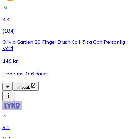
4.4
(
184
)
Olivia Garden 20 Finger Brush Co Hälsa Och Personlig
Vård
149 kr
Leverans: 0-6 dagar
Till butik
3.1
(
12
)