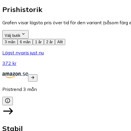
Prishistorik
Grafen visar lägsta pris över tid för den variant (såsom färg e
Välj butik
3 mån
6 mån
1 år
2 år
Allt
Lägst nypris just nu
372 kr
Pristrend
3
mån
Stabil