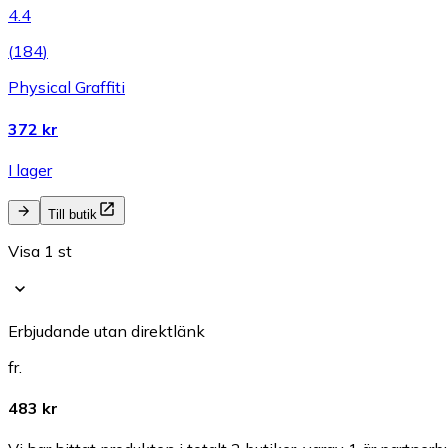
4.4
(
184
)
Physical Graffiti
372 kr
I lager
Till butik
Visa 1 st
Erbjudande utan direktlänk
fr.
483 kr