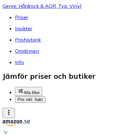
Genre: Hårdrock & AOR, Typ: Vinyl
Priser
Insikter
Prishistorik
Omdömen
Info
Jämför priser och butiker
Alla filter
Pris inkl. frakt