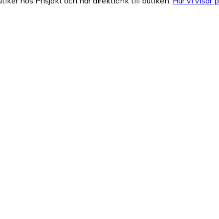
tiker hos Prisjakt och har direktlänk till butiken.
Hur vi visar p