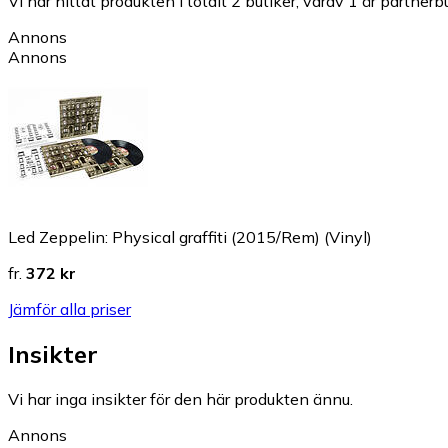
Vi har hittat produkten i totalt 2 butiker, varav 1 är partnerbu
Annons
Annons
Led Zeppelin: Physical graffiti (2015/Rem) (Vinyl)
fr.
372 kr
Jämför alla priser
Insikter
Vi har inga insikter för den här produkten ännu.
Annons