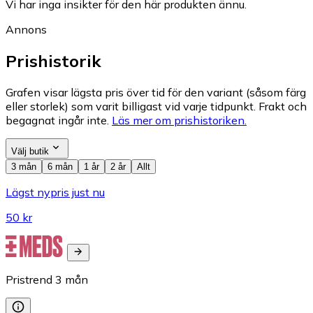
Vi har inga insikter för den här produkten ännu.
Annons
Prishistorik
Grafen visar lägsta pris över tid för den variant (såsom färg
eller storlek) som varit billigast vid varje tidpunkt. Frakt och
begagnat ingår inte.
Läs mer om prishistoriken.
Välj butik
3 mån
6 mån
1 år
2 år
Allt
Lägst nypris just nu
50 kr
Pristrend
3
mån