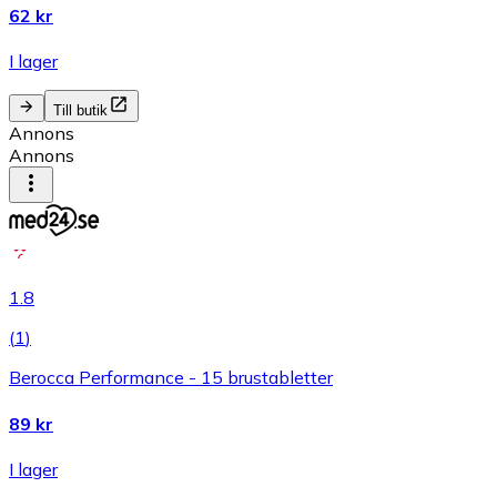
62 kr
I lager
Till butik
Annons
Annons
1.8
(
1
)
Berocca Performance - 15 brustabletter
89 kr
I lager