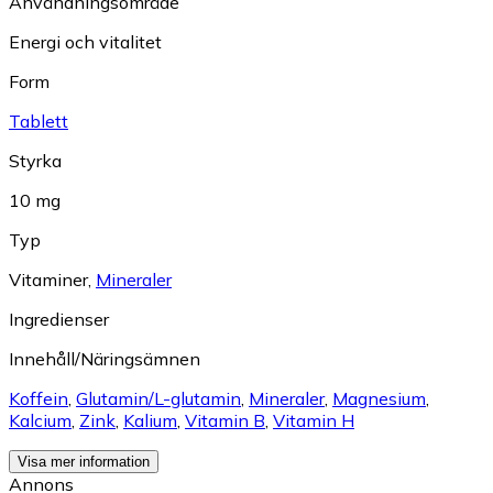
Användningsområde
Energi och vitalitet
Form
Tablett
Styrka
10 mg
Typ
Vitaminer
,
Mineraler
Ingredienser
Innehåll/Näringsämnen
Koffein
,
Glutamin/L-glutamin
,
Mineraler
,
Magnesium
,
Kalcium
,
Zink
,
Kalium
,
Vitamin B
,
Vitamin H
Visa mer information
Annons