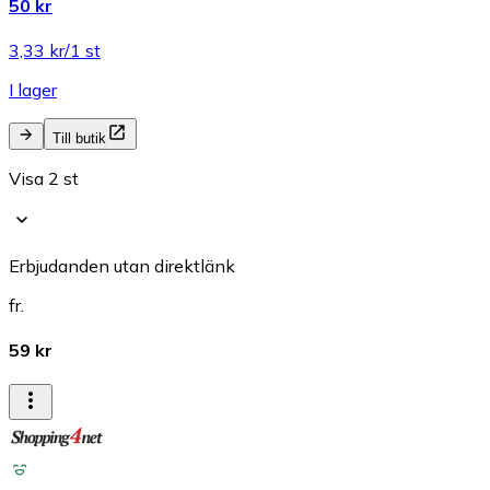
50 kr
3,33 kr/1 st
I lager
Till butik
Visa 2 st
Erbjudanden utan direktlänk
fr.
59 kr