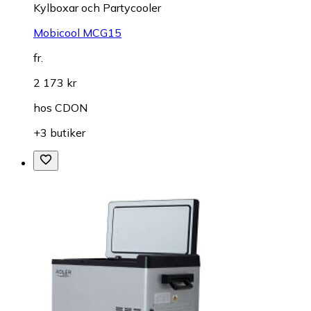
Kylboxar och Partycooler
Mobicool MCG15
fr.
2 173 kr
hos
CDON
+3 butiker