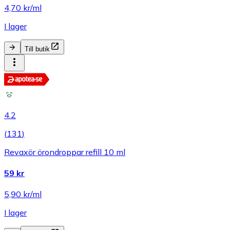
4,70 kr/ml
I lager
Till butik
4.2
(
131
)
Revaxör örondroppar refill 10 ml
59 kr
5,90 kr/ml
I lager