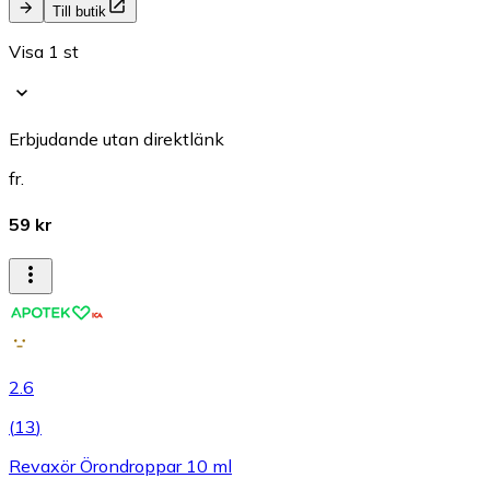
Till butik
Visa 1 st
Erbjudande utan direktlänk
fr.
59 kr
2.6
(
13
)
Revaxör Örondroppar 10 ml