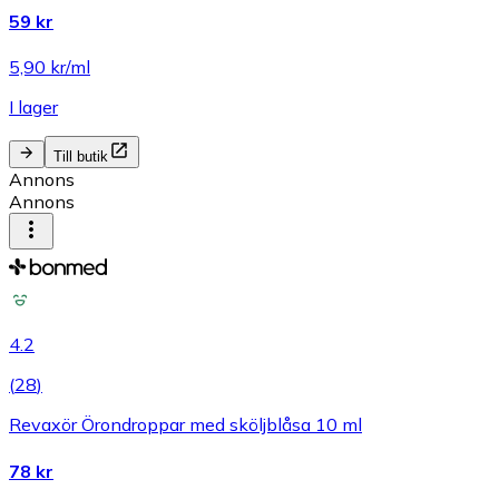
59 kr
5,90 kr/ml
I lager
Till butik
Annons
Annons
4.2
(
28
)
Revaxör Örondroppar med sköljblåsa 10 ml
78 kr