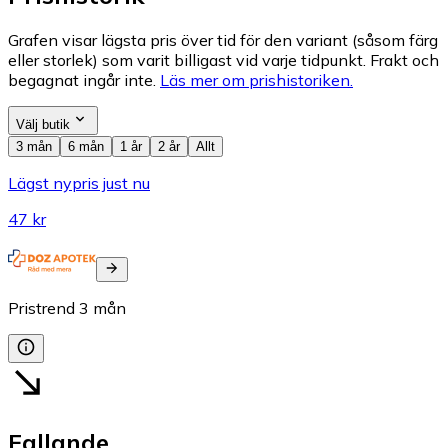
Grafen visar lägsta pris över tid för den variant (såsom färg
eller storlek) som varit billigast vid varje tidpunkt. Frakt och
begagnat ingår inte.
Läs mer om prishistoriken.
Välj butik
3 mån
6 mån
1 år
2 år
Allt
Lägst nypris just nu
47 kr
Pristrend
3
mån
Fallande