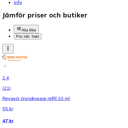
Info
Jämför priser och butiker
Alla filter
Pris inkl. frakt
2.4
(
21
)
Revaxör örondroppar refill 10 ml
55 kr
47 kr