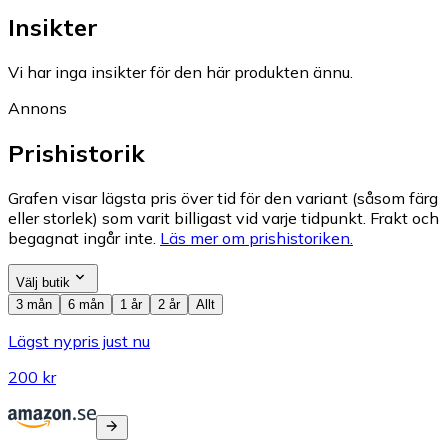
Insikter
Vi har inga insikter för den här produkten ännu.
Annons
Prishistorik
Grafen visar lägsta pris över tid för den variant (såsom färg
eller storlek) som varit billigast vid varje tidpunkt. Frakt och
begagnat ingår inte.
Läs mer om prishistoriken.
Välj butik
3 mån
6 mån
1 år
2 år
Allt
Lägst nypris just nu
200 kr