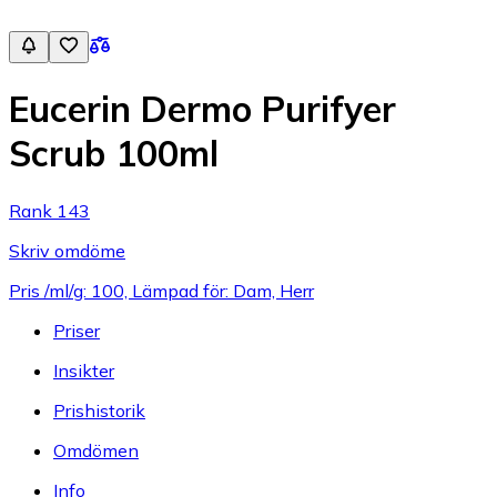
Eucerin Dermo Purifyer
Scrub 100ml
Rank 143
Skriv omdöme
Pris /ml/g: 100, Lämpad för: Dam, Herr
Priser
Insikter
Prishistorik
Omdömen
Info