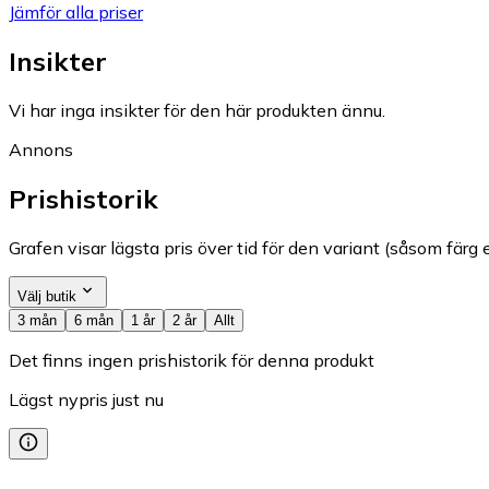
Jämför alla priser
Insikter
Vi har inga insikter för den här produkten ännu.
Annons
Prishistorik
Grafen visar lägsta pris över tid för den variant (såsom färg e
Välj butik
3 mån
6 mån
1 år
2 år
Allt
Det finns ingen prishistorik för denna produkt
Lägst nypris just nu
—