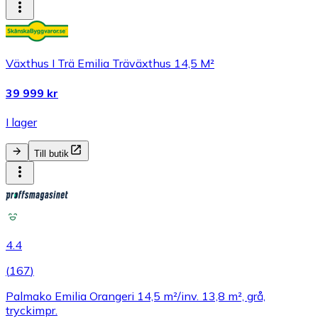
Växthus I Trä Emilia Träväxthus 14,5 M²
39 999 kr
I lager
Till butik
4.4
(
167
)
Palmako Emilia Orangeri 14,5 m²/inv. 13,8 m², grå,
tryckimpr.