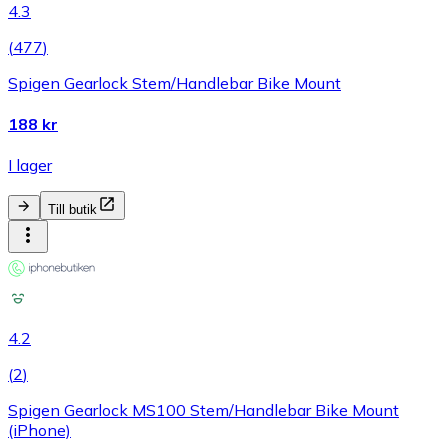
4.3
(
477
)
Spigen Gearlock Stem/Handlebar Bike Mount
188 kr
I lager
Till butik
4.2
(
2
)
Spigen Gearlock MS100 Stem/Handlebar Bike Mount
(iPhone)