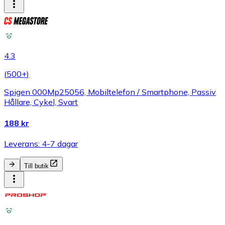
4.3
(
500+
)
Spigen 000Mp25056, Mobiltelefon / Smartphone, Passiv
Hållare, Cykel, Svart
188 kr
Leverans: 4-7 dagar
Till butik