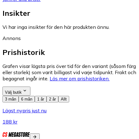
Insikter
Vi har inga insikter för den här produkten ännu.
Annons
Prishistorik
Grafen visar lägsta pris över tid för den variant (såsom färg
eller storlek) som varit billigast vid varje tidpunkt. Frakt och
begagnat ingår inte.
Läs mer om prishistoriken.
Välj butik
3 mån
6 mån
1 år
2 år
Allt
Lägst nypris just nu
188 kr