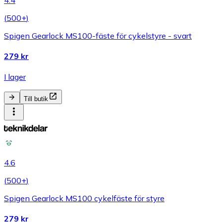
4.4
(
500+
)
Spigen Gearlock MS100-fäste för cykelstyre - svart
279 kr
I lager
Till butik
4.6
(
500+
)
Spigen Gearlock MS100 cykelfäste för styre
279 kr