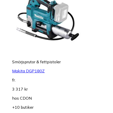
Smörjsprutor & fettpistoler
Makita DGP180Z
fr.
3 317 kr
hos
CDON
+10 butiker