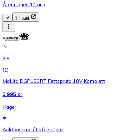
Åter i lager: 14 aug.
Till butik
3.8
(
1
)
Makita DGP180RT Fettspruta 18V Komplett
5 995 kr
I lager
Auktoriserad återförsäljare