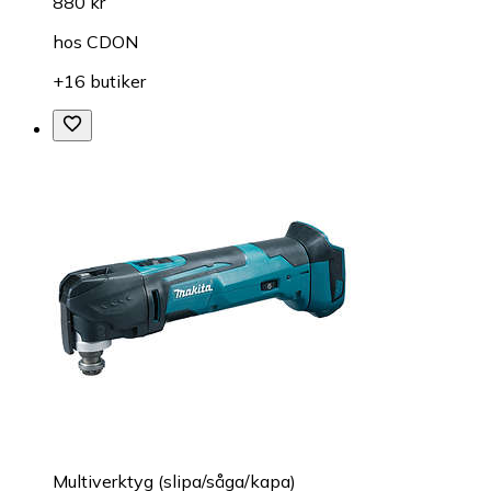
880 kr
hos
CDON
+16 butiker
Multiverktyg (slipa/såga/kapa)