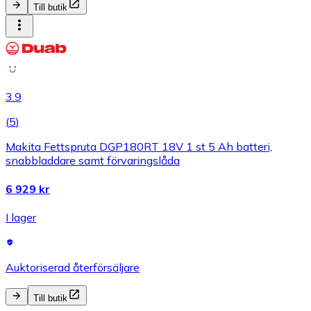
Till butik
3.9
(
5
)
Makita Fettspruta DGP180RT 18V 1 st 5 Ah batteri,
snabbladdare samt förvaringslåda
6 929 kr
I lager
Auktoriserad återförsäljare
Till butik