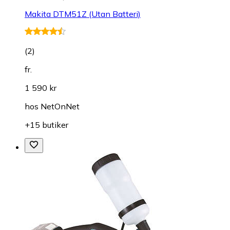
Makita DTM51Z (Utan Batteri)
(
2
)
fr.
1 590 kr
hos
NetOnNet
+15 butiker