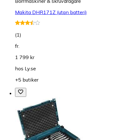
Borrmaskiner & skruvdragare
Makita DHR171Z (utan batteri)
(
1
)
fr.
1 799 kr
hos
Ly.se
+5 butiker