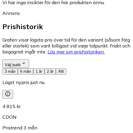
Vi har inga insikter för den här produkten ännu.
Annons
Prishistorik
Grafen visar lägsta pris över tid för den variant (såsom färg
eller storlek) som varit billigast vid varje tidpunkt. Frakt och
begagnat ingår inte.
Läs mer om prishistoriken.
Välj butik
3 mån
6 mån
1 år
2 år
Allt
Lägst nypris just nu
4 815 kr
CDON
Pristrend
3
mån