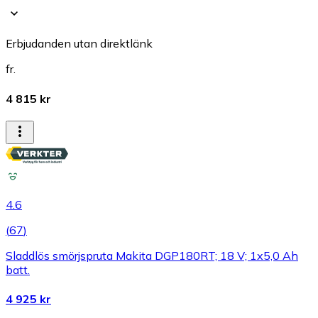
Erbjudanden utan direktlänk
fr.
4 815 kr
4.6
(
67
)
Sladdlös smörjspruta Makita DGP180RT; 18 V; 1x5,0 Ah
batt.
4 925 kr