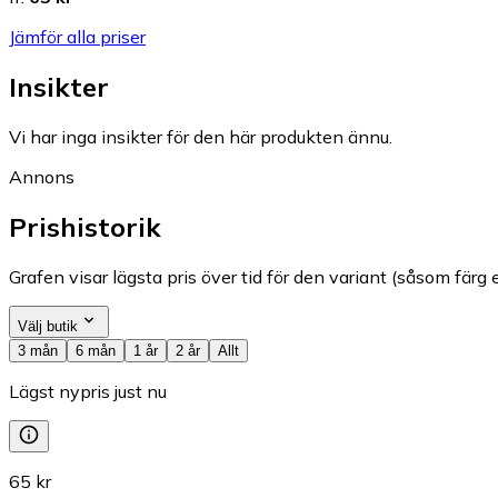
Jämför alla priser
Insikter
Vi har inga insikter för den här produkten ännu.
Annons
Prishistorik
Grafen visar lägsta pris över tid för den variant (såsom färg e
Välj butik
3 mån
6 mån
1 år
2 år
Allt
Lägst nypris just nu
65 kr