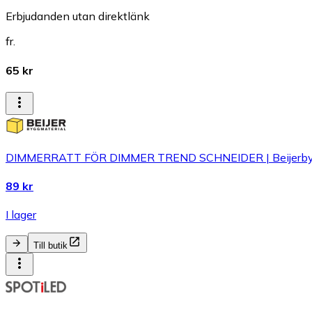
Erbjudanden utan direktlänk
fr.
65 kr
DIMMERRATT FÖR DIMMER TREND SCHNEIDER | Beijerbyg
89 kr
I lager
Till butik