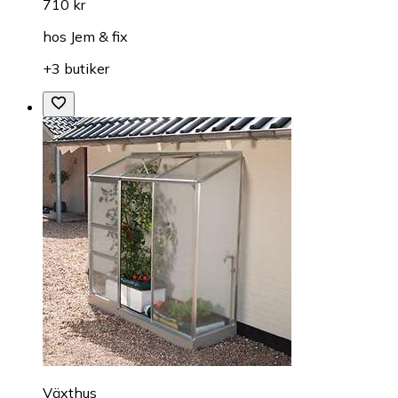
710 kr
hos
Jem & fix
+3 butiker
Växthus