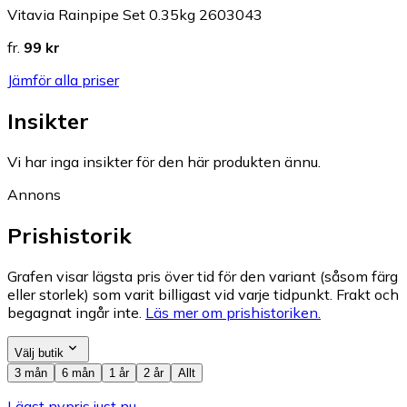
Vitavia Rainpipe Set 0.35kg 2603043
fr.
99 kr
Jämför alla priser
Insikter
Vi har inga insikter för den här produkten ännu.
Annons
Prishistorik
Grafen visar lägsta pris över tid för den variant (såsom färg
eller storlek) som varit billigast vid varje tidpunkt. Frakt och
begagnat ingår inte.
Läs mer om prishistoriken.
Välj butik
3 mån
6 mån
1 år
2 år
Allt
Lägst nypris just nu