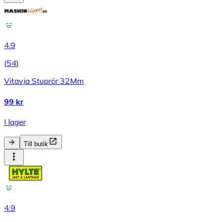
4.9
(
54
)
Vitavia Stuprör 32Mm
99 kr
I lager
Till butik
4.9