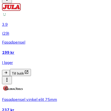
3.9
(
29
)
Fasadpensel
199 kr
I lager
Till butik
Fasadpensel vinkel elit 75mm
237 kr