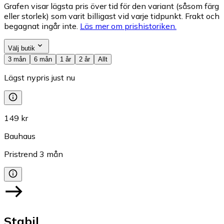
Grafen visar lägsta pris över tid för den variant (såsom färg
eller storlek) som varit billigast vid varje tidpunkt. Frakt och
begagnat ingår inte.
Läs mer om prishistoriken.
Välj butik
3 mån
6 mån
1 år
2 år
Allt
Lägst nypris just nu
149 kr
Bauhaus
Pristrend
3
mån
Stabil