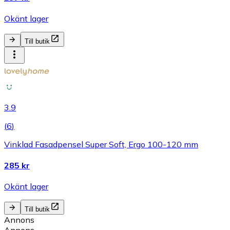
Okänt lager
Till butik
3.9
(
6
)
Vinklad Fasadpensel Super Soft, Ergo 100-120 mm
285 kr
Okänt lager
Till butik
Annons