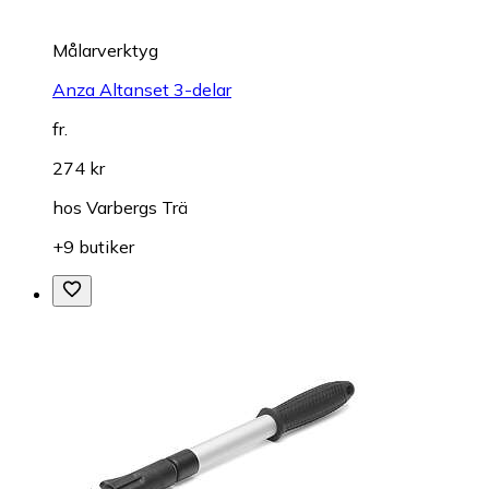
Målarverktyg
Anza Altanset 3-delar
fr.
274 kr
hos
Varbergs Trä
+9 butiker