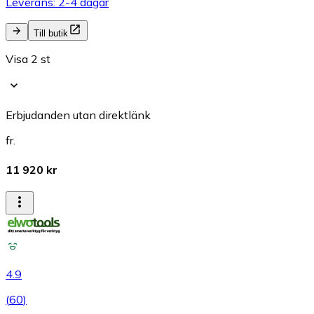
Leverans: 2-4 dagar
Till butik
Visa 2 st
Erbjudanden utan direktlänk
fr.
11 920 kr
4.9
(
60
)