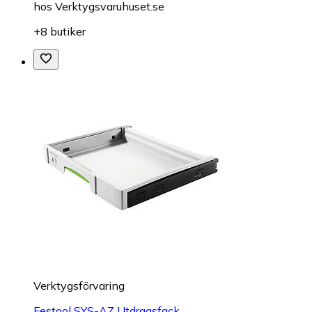
hos
Verktygsvaruhuset.se
+8 butiker
Verktygsförvaring
Festool SYS-AZ Utdragsfack