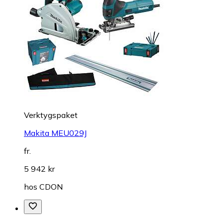
Verktygspaket
Makita MEU029J
fr.
5 942 kr
hos
CDON