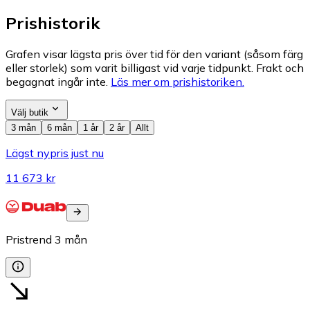
Prishistorik
Grafen visar lägsta pris över tid för den variant (såsom färg
eller storlek) som varit billigast vid varje tidpunkt. Frakt och
begagnat ingår inte.
Läs mer om prishistoriken.
Välj butik
3 mån
6 mån
1 år
2 år
Allt
Lägst nypris just nu
11 673 kr
Pristrend
3
mån