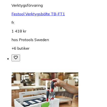
Verktygsförvaring
Festool Verktygsbälte TB-FT1
fr.
1 418 kr
hos
Protools Sweden
+6 butiker