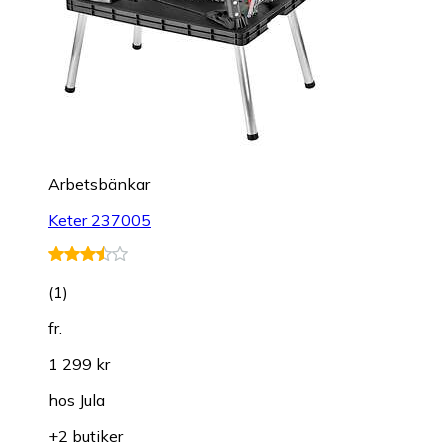
Arbetsbänkar
Keter 237005
(
1
)
fr.
1 299 kr
hos
Jula
+2 butiker