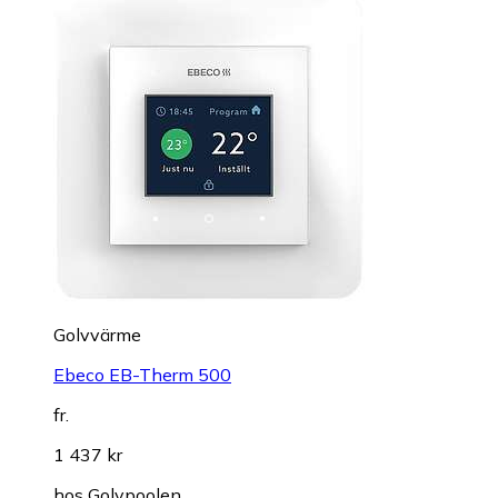
Golvvärme
Ebeco EB-Therm 500
fr.
1 437 kr
hos
Golvpoolen