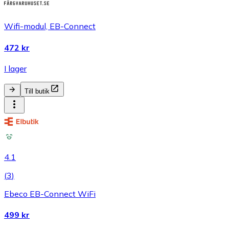
Wifi-modul, EB-Connect
472 kr
I lager
Till butik
4.1
(
3
)
Ebeco EB-Connect WiFi
499 kr