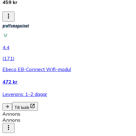
459 kr
4.4
(
171
)
Ebeco EB-Connect Wifi-modul
472 kr
Leverans: 1-2 dagar
Till butik
Annons
Annons