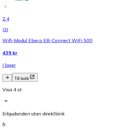
2.4
(
3
)
Wifi-Modul Ebeco EB-Connect WiFi 500
439 kr
I lager
Till butik
Visa 4 st
Erbjudanden utan direktlänk
fr.