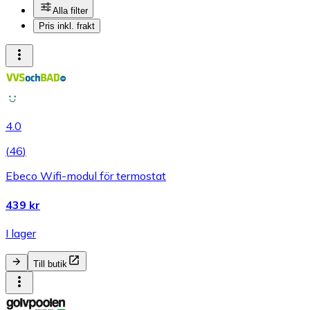
Alla filter
Pris inkl. frakt
4.0
(
46
)
Ebeco Wifi-modul för termostat
439 kr
I lager
Till butik