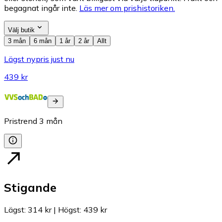
begagnat ingår inte.
Läs mer om prishistoriken.
Välj butik
3 mån
6 mån
1 år
2 år
Allt
Lägst nypris just nu
439 kr
Pristrend
3
mån
Stigande
Lägst
:
314 kr
|
Högst
:
439 kr