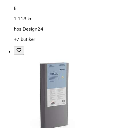
fr.
1 118 kr
hos
Design24
+7 butiker