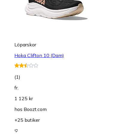
Löparskor
Hoka Clifton 10 (Dam)
(
1
)
fr.
1 125 kr
hos
Boozt.com
+25 butiker