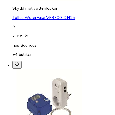
Skydd mot vattenläckor
Tollco WaterFuse VFB700-DN15
fr.
2 399 kr
hos
Bauhaus
+4 butiker