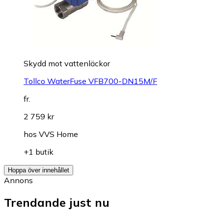
Skydd mot vattenläckor
Tollco WaterFuse VFB700-DN15M/F
fr.
2 759 kr
hos
VVS Home
+1 butik
Hoppa över innehållet
Annons
Trendande just nu