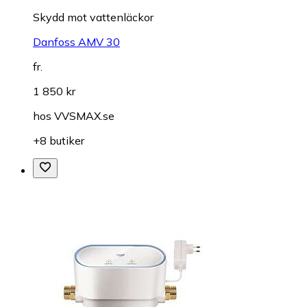
Skydd mot vattenläckor
Danfoss AMV 30
fr.
1 850 kr
hos
VVSMAX.se
+8 butiker