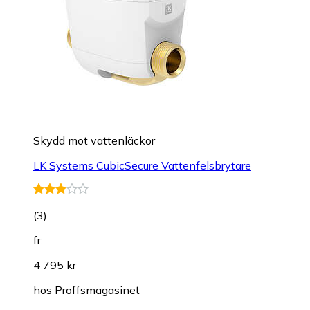
Skydd mot vattenläckor
LK Systems CubicSecure Vattenfelsbrytare
(
3
)
fr.
4 795 kr
hos
Proffsmagasinet