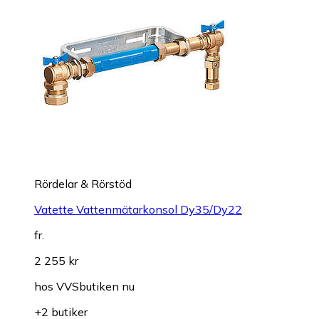
Rördelar & Rörstöd
Vatette Vattenmätarkonsol Dy35/Dy22
fr.
2 255 kr
hos
VVSbutiken nu
+2 butiker