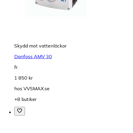
Skydd mot vattenläckor
Danfoss AMV 30
fr.
1 850 kr
hos
VVSMAX.se
+8 butiker