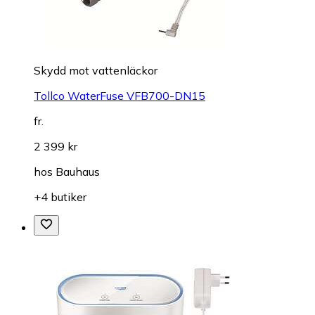
Skydd mot vattenläckor
Tollco WaterFuse VFB700-DN15
fr.
2 399 kr
hos
Bauhaus
+4 butiker