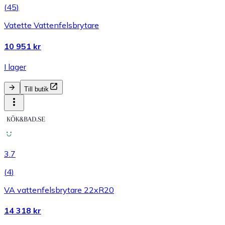
(
45
)
Vatette Vattenfelsbrytare
10 951 kr
I lager
Till butik
3.7
(
4
)
VA vattenfelsbrytare 22xR20
14 318 kr