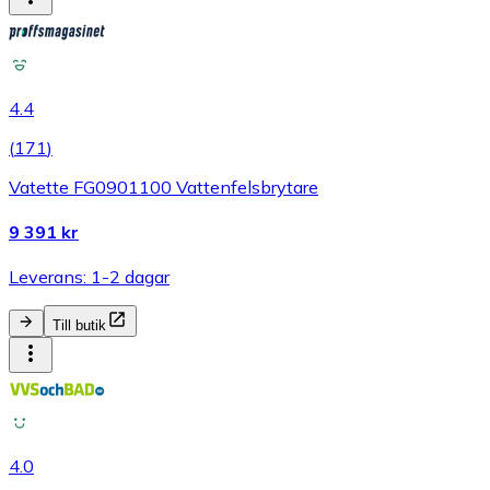
4.4
(
171
)
Vatette FG0901100 Vattenfelsbrytare
9 391 kr
Leverans: 1-2 dagar
Till butik
4.0