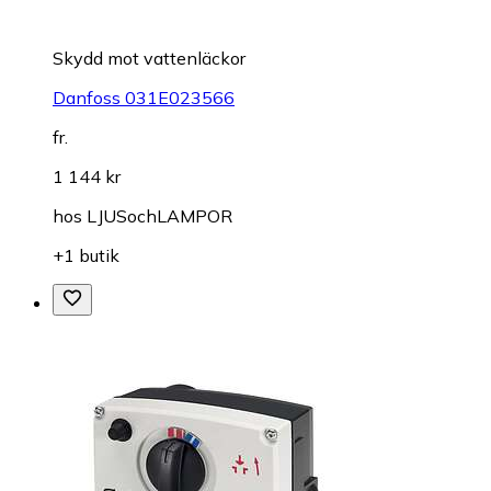
Skydd mot vattenläckor
Danfoss 031E023566
fr.
1 144 kr
hos
LJUSochLAMPOR
+1 butik