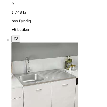
fr.
1 748 kr
hos
Fyndiq
+5 butiker