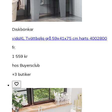
Diskbänkar
vidaXL Tvättbalja grå 59x41x75 cm harts 4002800
fr.
1 559 kr
hos
Buyersclub
+3 butiker