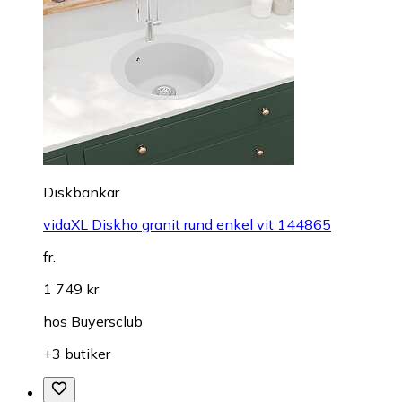
Diskbänkar
vidaXL Diskho granit rund enkel vit 144865
fr.
1 749 kr
hos
Buyersclub
+3 butiker