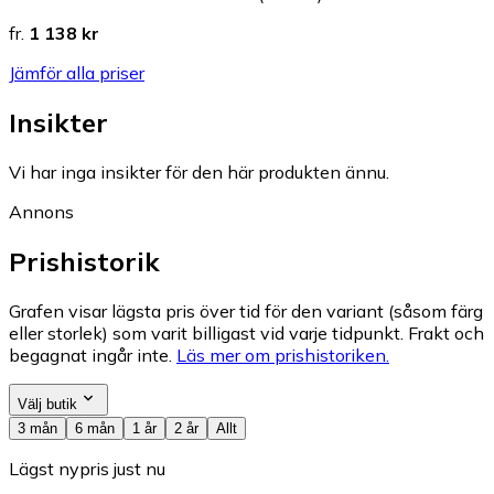
fr.
1 138 kr
Jämför alla priser
Insikter
Vi har inga insikter för den här produkten ännu.
Annons
Prishistorik
Grafen visar lägsta pris över tid för den variant (såsom färg
eller storlek) som varit billigast vid varje tidpunkt. Frakt och
begagnat ingår inte.
Läs mer om prishistoriken.
Välj butik
3 mån
6 mån
1 år
2 år
Allt
Lägst nypris just nu