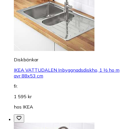
Diskbänkar
IKEA VATTUDALEN Inbyggnadsdiskho, 1 ½ ho m
avr 88x53 cm
fr.
1 595 kr
hos
IKEA