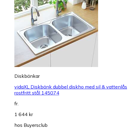
Diskbänkar
vidaXL Diskbänk dubbel diskho med sil & vattenlås
rostfritt stål 145074
fr.
1 644 kr
hos
Buyersclub