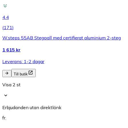
4.4
(
171
)
W.steps 55AB Stegpall med certifierat aluminium 2-steg
1 615 kr
Leverans: 1-2 dagar
Till butik
Visa 2 st
Erbjudanden utan direktlänk
fr.