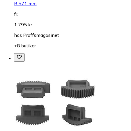
B 571 mm
fr.
1 795 kr
hos
Proffsmagasinet
+8 butiker