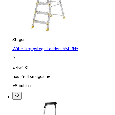
Stegar
Wibe Trappstege Ladders 55P (NY)
fr.
2 464 kr
hos
Proffsmagasinet
+8 butiker