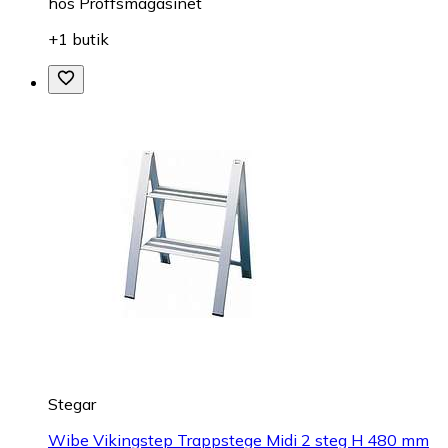
hos
Proffsmagasinet
+1 butik
Stegar
Wibe Vikingstep Trappstege Midi 2 steg H 480 mm