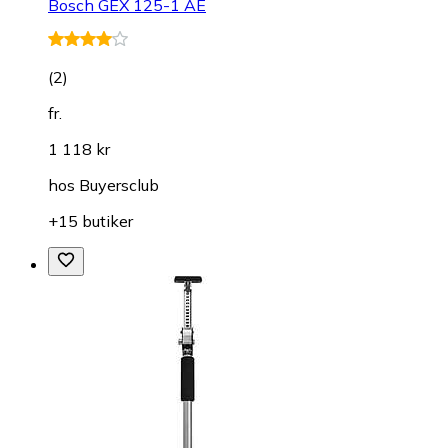
Bosch GEX 125-1 AE
(
2
)
fr.
1 118 kr
hos
Buyersclub
+15 butiker