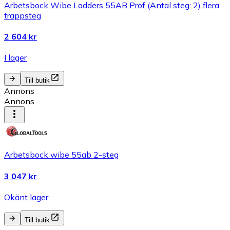
Arbetsbock Wibe Ladders 55AB Prof (Antal steg: 2) flera
trappsteg
2 604 kr
I lager
Till butik
Annons
Annons
Arbetsbock wibe 55ab 2-steg
3 047 kr
Okänt lager
Till butik