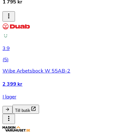
1 795 kr
3.9
(
5
)
Wibe Arbetsbock W 55AB-2
2 399 kr
I lager
Till butik