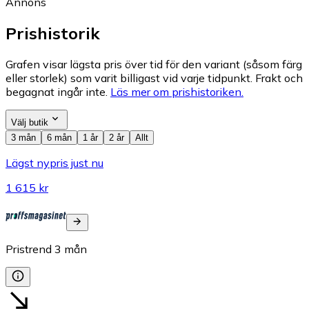
Annons
Prishistorik
Grafen visar lägsta pris över tid för den variant (såsom färg
eller storlek) som varit billigast vid varje tidpunkt. Frakt och
begagnat ingår inte.
Läs mer om prishistoriken.
Välj butik
3 mån
6 mån
1 år
2 år
Allt
Lägst nypris just nu
1 615 kr
Pristrend
3
mån