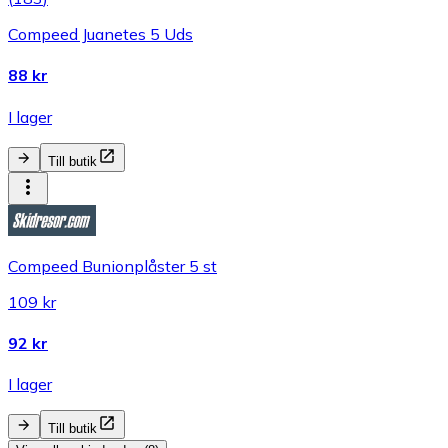
Compeed Juanetes 5 Uds
88 kr
I lager
Till butik
Compeed Bunionplåster 5 st
109 kr
92 kr
I lager
Till butik