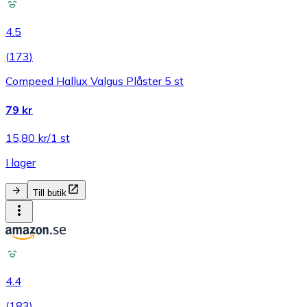
4.5
(
173
)
Compeed Hallux Valgus Plåster 5 st
79 kr
15,80 kr/1 st
I lager
Till butik
4.4
(
183
)