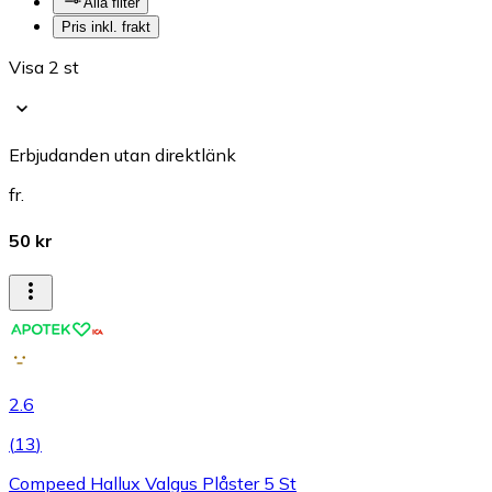
Alla filter
Pris inkl. frakt
Visa 2 st
Erbjudanden utan direktlänk
fr.
50 kr
2.6
(
13
)
Compeed Hallux Valgus Plåster 5 St