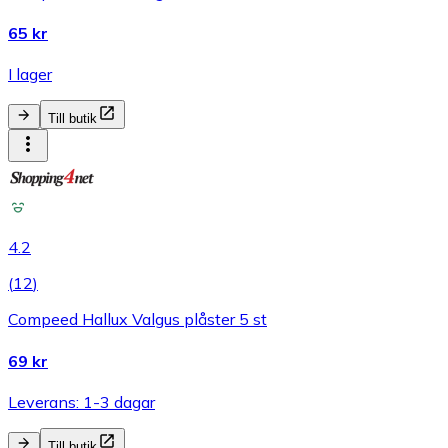
65 kr
I lager
Till butik
4.2
(
12
)
Compeed Hallux Valgus plåster 5 st
69 kr
Leverans: 1-3 dagar
Till butik