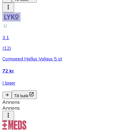
3.1
(
12
)
Compeed Hallus Valgus 5 st
72 kr
I lager
Till butik
Annons
Annons