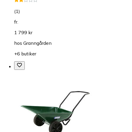
(
1
)
fr.
1 799 kr
hos
Granngården
+6 butiker