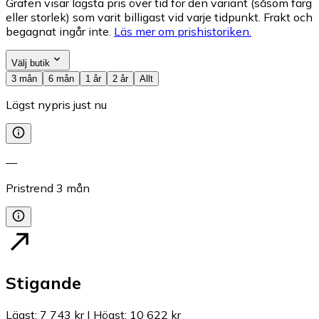
Grafen visar lägsta pris över tid för den variant (såsom färg
eller storlek) som varit billigast vid varje tidpunkt. Frakt och
begagnat ingår inte.
Läs mer om prishistoriken.
Välj butik
3 mån
6 mån
1 år
2 år
Allt
Lägst nypris just nu
—
Pristrend
3
mån
Stigande
Lägst
:
7 743 kr
|
Högst
:
10 622 kr