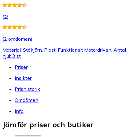
(
2
)
(
2 omdömen
)
Material: Stål/Järn, Plast, Funktioner: Motordriven, Antal
hjul: 3 st
Priser
Insikter
Prishistorik
Omdömen
Info
Jämför priser och butiker