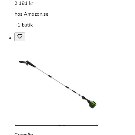
2 181 kr
hos
Amazon.se
+1 butik
Grensåg