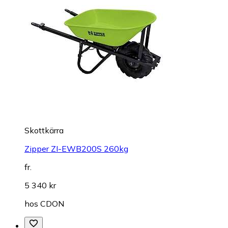
Skottkärra
Zipper ZI-EWB200S 260kg
fr.
5 340 kr
hos
CDON