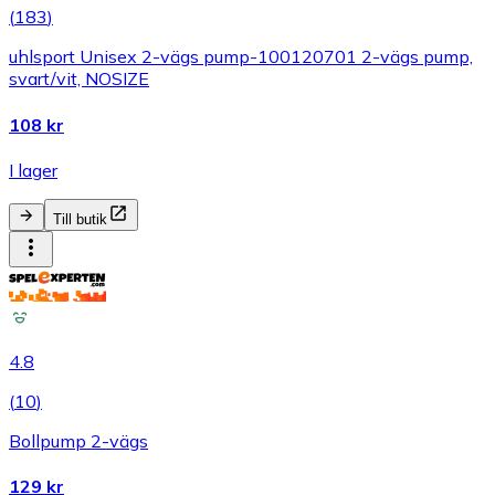
(
183
)
uhlsport Unisex 2-vägs pump-100120701 2-vägs pump,
svart/vit, NOSIZE
108 kr
I lager
Till butik
4.8
(
10
)
Bollpump 2-vägs
129 kr