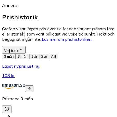
Annons
Prishistorik
Grafen visar lägsta pris över tid för den variant (såsom färg
eller storlek) som varit billigast vid varje tidpunkt. Frakt och
begagnat ingår inte.
Läs mer om prishistoriken.
Välj butik
3 mån
6 mån
1 år
2 år
Allt
Lägst nypris just nu
108 kr
Pristrend
3
mån