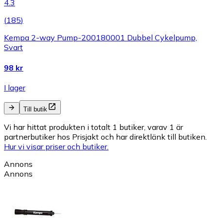
4.3
(
185
)
Kempa 2-way Pump-200180001 Dubbel Cykelpump,
Svart
98 kr
I lager
Till butik
Vi har hittat produkten i totalt 1 butiker, varav 1 är
partnerbutiker hos Prisjakt och har direktlänk till butiken.
Hur vi visar priser och butiker.
Annons
Annons