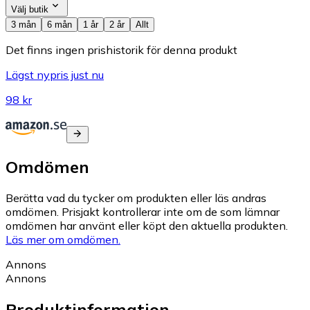
Välj butik
3 mån
6 mån
1 år
2 år
Allt
Det finns ingen prishistorik för denna produkt
Lägst nypris just nu
98 kr
Omdömen
Berätta vad du tycker om produkten eller läs andras
omdömen. Prisjakt kontrollerar inte om de som lämnar
omdömen har använt eller köpt den aktuella produkten.
Läs mer om omdömen.
Annons
Annons
Produktinformation