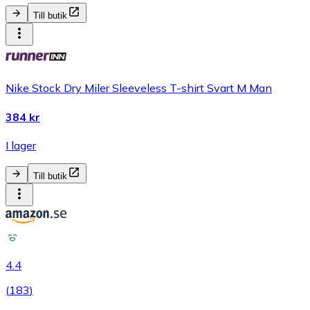
Till butik
Nike Stock Dry Miler Sleeveless T-shirt Svart M Man
384 kr
I lager
Till butik
4.4
(
183
)