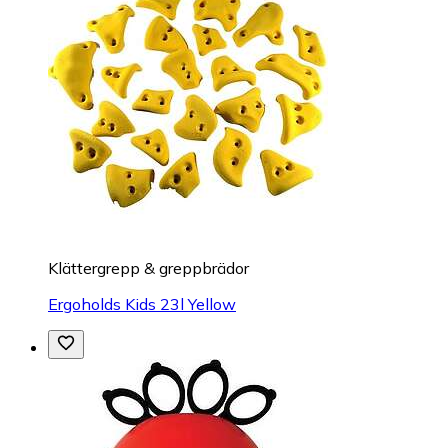
Klättergrepp & greppbrädor
Ergoholds Kids 23l Yellow