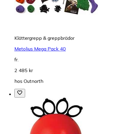
Klättergrepp & greppbrädor
Metolius Mega Pack 40
fr.
2 485 kr
hos
Outnorth