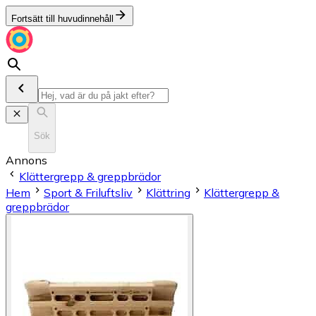
Fortsätt till huvudinnehåll
Sök
Annons
Klättergrepp & greppbrädor
Hem
Sport & Friluftsliv
Klättring
Klättergrepp &
greppbrädor