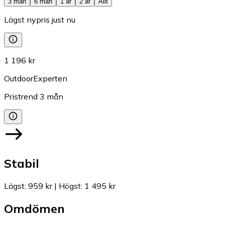
3 mån
6 mån
1 år
2 år
Allt
Lägst nypris just nu
1 196 kr
OutdoorExperten
Pristrend
3
mån
Stabil
Lägst
:
959 kr
|
Högst
:
1 495 kr
Omdömen