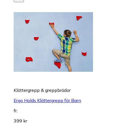
Klättergrepp & greppbrädor
Ergo Holds Klättergrepp för Barn
fr.
399 kr