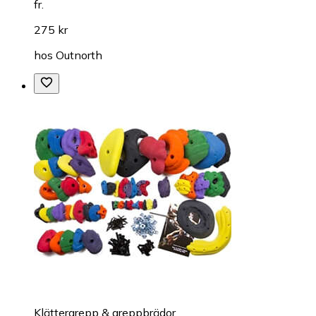
fr.
275 kr
hos
Outnorth
Klättergrepp & greppbrädor