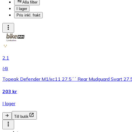
Alla filter
I lager
Pris inkl. frakt
2.1
(
4
)
Topeak Defender M1/xc11 27.5´´ Rear Mudguard Svart 27.5
203 kr
I lager
Till butik