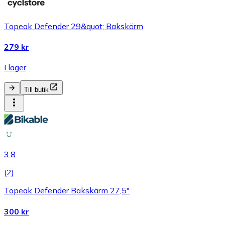
Topeak Defender 29&quot; Bakskärm
279 kr
I lager
Till butik
3.8
(
2
)
Topeak Defender Bakskärm 27,5"
300 kr