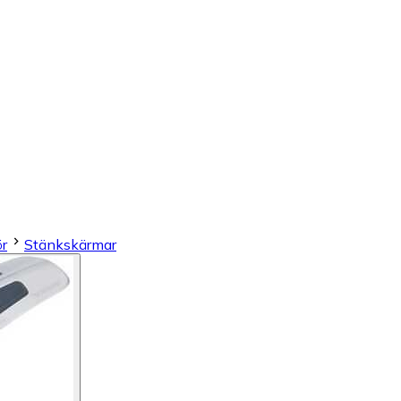
ör
Stänkskärmar