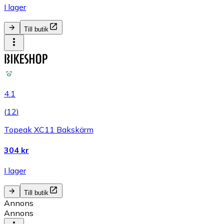
I lager
Till butik
4.1
(
12
)
Topeak XC11 Bakskärm
304 kr
I lager
Till butik
Annons
Annons