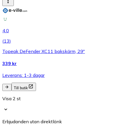
4.0
(
13
)
Topeak DeFender XC11 bakskärm, 29"
339 kr
Leverans: 1-3 dagar
Till butik
Visa 2 st
Erbjudanden utan direktlänk