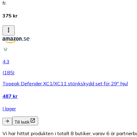
fr.
375 kr
4.3
(
185
)
Topeak Defender XC1/XC11 stänkskydd set för 29" hjul
487 kr
I lager
Till butik
Vi har hittat produkten i totalt 8 butiker, varav 6 är partnerbu