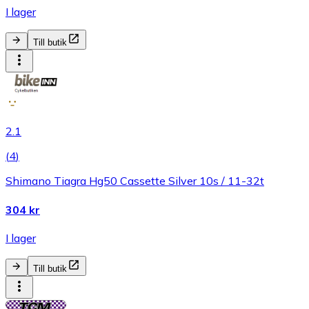
I lager
Till butik
2.1
(
4
)
Shimano Tiagra Hg50 Cassette Silver 10s / 11-32t
304 kr
I lager
Till butik