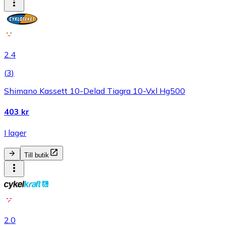
2.4
(
3
)
Shimano Kassett 10-Delad Tiagra 10-Vxl Hg500
403 kr
I lager
Till butik
2.0