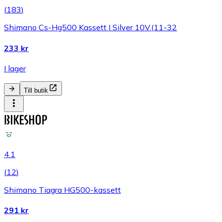
(
183
)
Shimano Cs-Hg500 Kassett I Silver 10V.(11-32
233 kr
I lager
Till butik
4.1
(
12
)
Shimano Tiagra HG500-kassett
291 kr