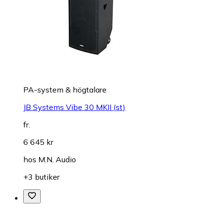
PA-system & högtalare
JB Systems Vibe 30 MKII (st)
fr.
6 645 kr
hos
M.N. Audio
+3 butiker