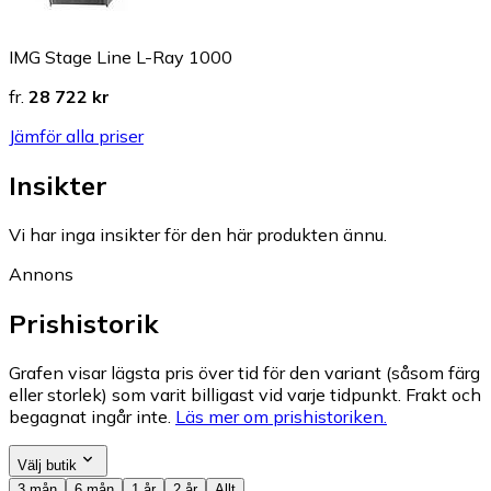
IMG Stage Line L-Ray 1000
fr.
28 722 kr
Jämför alla priser
Insikter
Vi har inga insikter för den här produkten ännu.
Annons
Prishistorik
Grafen visar lägsta pris över tid för den variant (såsom färg
eller storlek) som varit billigast vid varje tidpunkt. Frakt och
begagnat ingår inte.
Läs mer om prishistoriken.
Välj butik
3 mån
6 mån
1 år
2 år
Allt