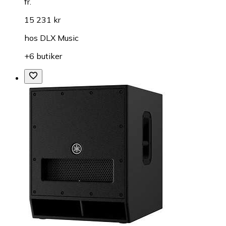
fr.
15 231 kr
hos
DLX Music
+6 butiker