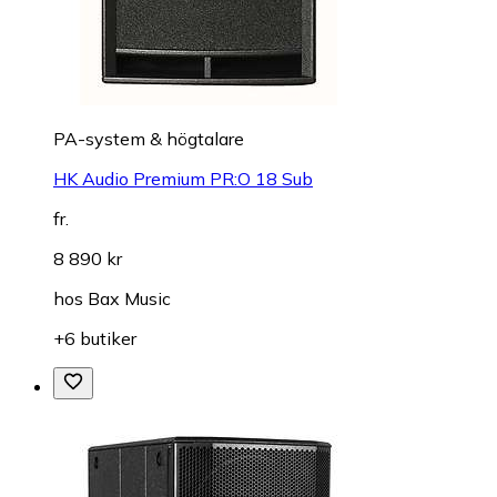
PA-system & högtalare
HK Audio Premium PR:O 18 Sub
fr.
8 890 kr
hos
Bax Music
+6 butiker