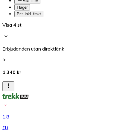
Alla filter
I lager
Pris inkl. frakt
Visa 4 st
Erbjudanden utan direktlänk
fr.
1 340 kr
1.8
(
1
)