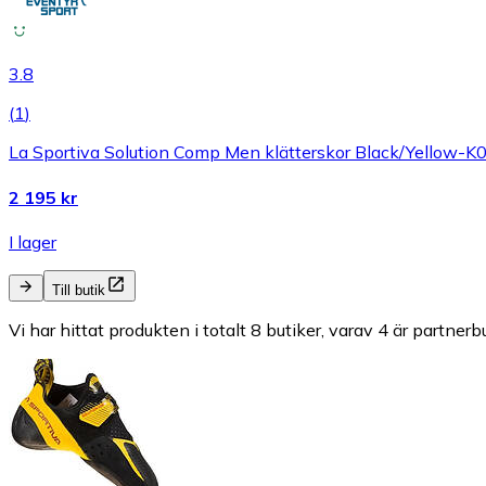
3.8
(
1
)
La Sportiva Solution Comp Men klätterskor Black/Yellow-
2 195 kr
I lager
Till butik
Vi har hittat produkten i totalt 8 butiker, varav 4 är partnerbu