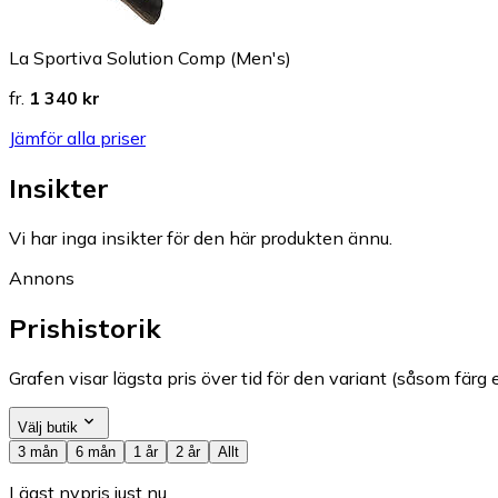
La Sportiva Solution Comp (Men's)
fr.
1 340 kr
Jämför alla priser
Insikter
Vi har inga insikter för den här produkten ännu.
Annons
Prishistorik
Grafen visar lägsta pris över tid för den variant (såsom färg e
Välj butik
3 mån
6 mån
1 år
2 år
Allt
Lägst nypris just nu