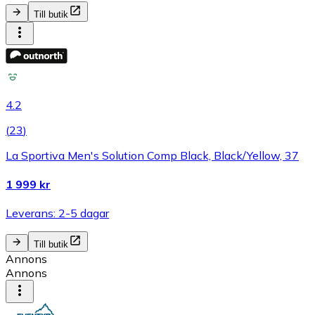
Till butik
4.2
(
23
)
La Sportiva Men's Solution Comp Black, Black/Yellow, 37
1 999 kr
Leverans: 2-5 dagar
Till butik
Annons
Annons