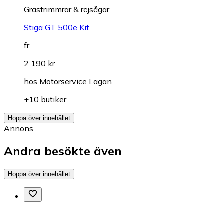
Grästrimmrar & röjsågar
Stiga GT 500e Kit
fr.
2 190 kr
hos
Motorservice Lagan
+10 butiker
Hoppa över innehållet
Annons
Andra besökte även
Hoppa över innehållet