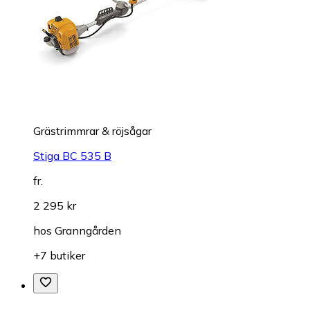
Grästrimmrar & röjsågar
Stiga BC 535 B
fr.
2 295 kr
hos
Granngården
+7 butiker