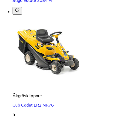
Stiga Estate 2084 H
Åkgräsklippare
Cub Cadet LR2 NR76
fr.