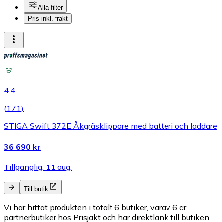
Alla filter
Pris inkl. frakt
4.4
(
171
)
STIGA Swift 372E Åkgräsklippare med batteri och laddare
36 690 kr
Tillgänglig: 11 aug.
Till butik
Vi har hittat produkten i totalt 6 butiker, varav 6 är
partnerbutiker hos Prisjakt och har direktlänk till butiken.