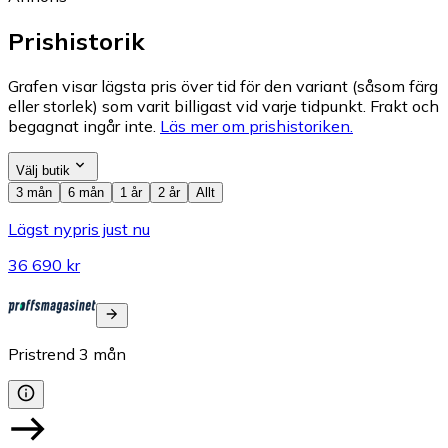
Prishistorik
Grafen visar lägsta pris över tid för den variant (såsom färg
eller storlek) som varit billigast vid varje tidpunkt. Frakt och
begagnat ingår inte.
Läs mer om prishistoriken.
Välj butik
3 mån
6 mån
1 år
2 år
Allt
Lägst nypris just nu
36 690 kr
Pristrend
3
mån