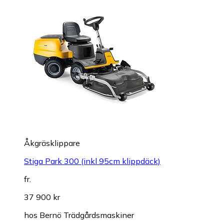
Åkgräsklippare
Stiga Park 300 (inkl 95cm klippdäck)
fr.
37 900 kr
hos
Bernö Trädgårdsmaskiner