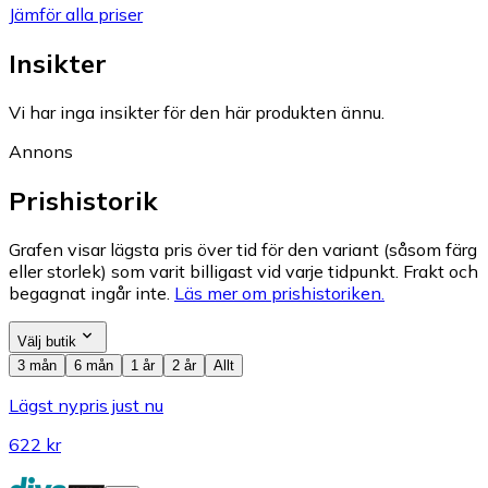
Jämför alla priser
Insikter
Vi har inga insikter för den här produkten ännu.
Annons
Prishistorik
Grafen visar lägsta pris över tid för den variant (såsom färg
eller storlek) som varit billigast vid varje tidpunkt. Frakt och
begagnat ingår inte.
Läs mer om prishistoriken.
Välj butik
3 mån
6 mån
1 år
2 år
Allt
Lägst nypris just nu
622 kr