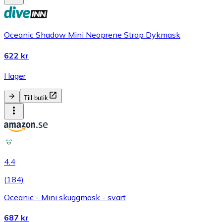
Oceanic Shadow Mini Neoprene Strap Dykmask
622 kr
I lager
Till butik
4.4
(
184
)
Oceanic - Mini skuggmask - svart
687 kr