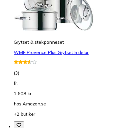
Grytset & stekpanneset
WMF Provence Plus Grytset 5 delar
(
3
)
fr.
1 608 kr
hos
Amazon.se
+2 butiker