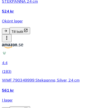
STEKPANNA 24 cm
524 kr
Okänt lager
Till butik
4.4
(
183
)
WMF 790349999 Stekpanna, Silver, 24 cm
561 kr
I lager