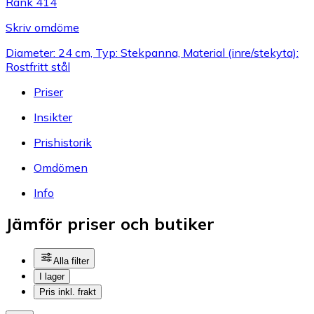
Rank 414
Skriv omdöme
Diameter: 24 cm, Typ: Stekpanna, Material (inre/stekyta):
Rostfritt stål
Priser
Insikter
Prishistorik
Omdömen
Info
Jämför priser och butiker
Alla filter
I lager
Pris inkl. frakt