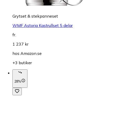
Grytset & stekpanneset
WMF Astoria Kastrullset 5 delar
fr.
1 237 kr
hos
Amazon.se
+3 butiker
28%