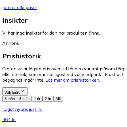
Jämför alla priser
Insikter
Vi har inga insikter för den här produkten ännu.
Annons
Prishistorik
Grafen visar lägsta pris över tid för den variant (såsom färg
eller storlek) som varit billigast vid varje tidpunkt. Frakt och
begagnat ingår inte.
Läs mer om prishistoriken.
Välj butik
3 mån
6 mån
1 år
2 år
Allt
Lägst nypris just nu
464 kr