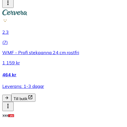
2.3
(
7
)
WMF - Profi stekpanna 24 cm rostfri
1 159 kr
464 kr
Leverans: 1-3 dagar
Till butik