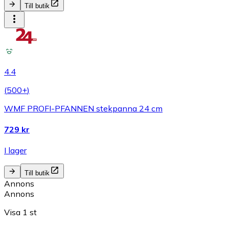
Till butik
4.4
(
500+
)
WMF PROFI-PFANNEN stekpanna 24 cm
729 kr
I lager
Till butik
Annons
Annons
Visa 1 st