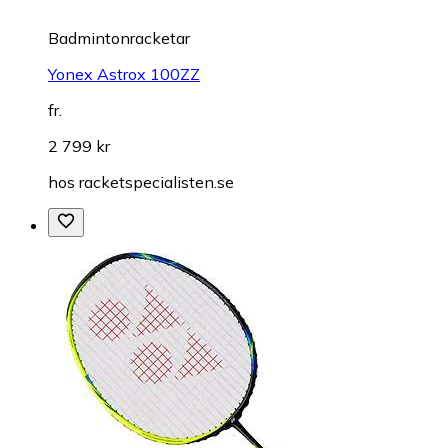
Badmintonracketar
Yonex Astrox 100ZZ
fr.
2 799 kr
hos
racketspecialisten.se