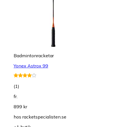
Badmintonracketar
Yonex Astrox 99
(
1
)
fr.
899 kr
hos
racketspecialisten.se
+1 butik