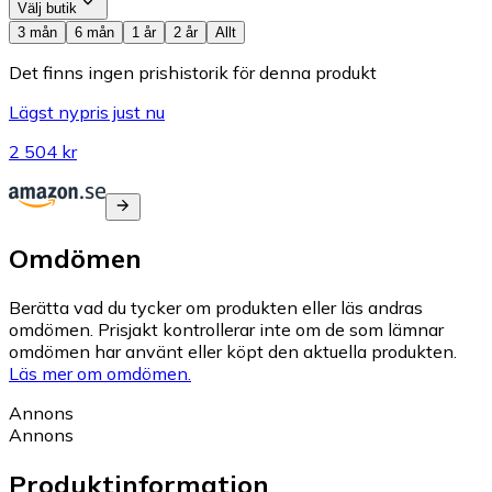
Välj butik
3 mån
6 mån
1 år
2 år
Allt
Det finns ingen prishistorik för denna produkt
Lägst nypris just nu
2 504 kr
Omdömen
Berätta vad du tycker om produkten eller läs andras
omdömen. Prisjakt kontrollerar inte om de som lämnar
omdömen har använt eller köpt den aktuella produkten.
Läs mer om omdömen.
Annons
Annons
Produktinformation