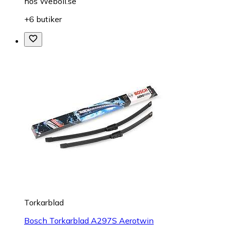
hos
Weboil.se
+6 butiker
Torkarblad
Bosch Torkarblad A297S Aerotwin