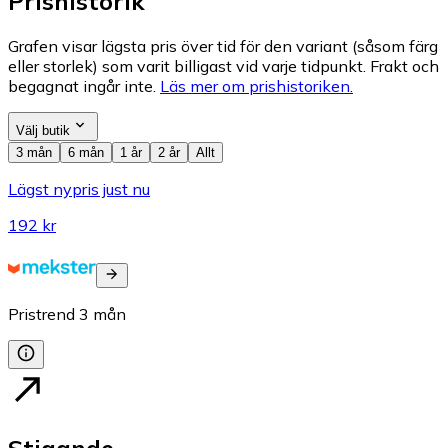
Prishistorik
Grafen visar lägsta pris över tid för den variant (såsom färg
eller storlek) som varit billigast vid varje tidpunkt. Frakt och
begagnat ingår inte.
Läs mer om prishistoriken.
Välj butik
3 mån
6 mån
1 år
2 år
Allt
Lägst nypris just nu
192 kr
Pristrend
3
mån
Stigande