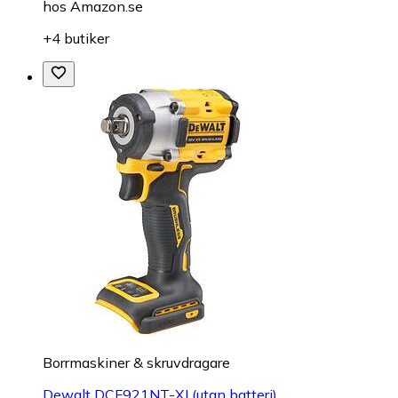
hos
Amazon.se
+4 butiker
Borrmaskiner & skruvdragare
Dewalt DCF921NT-XJ (utan batteri)