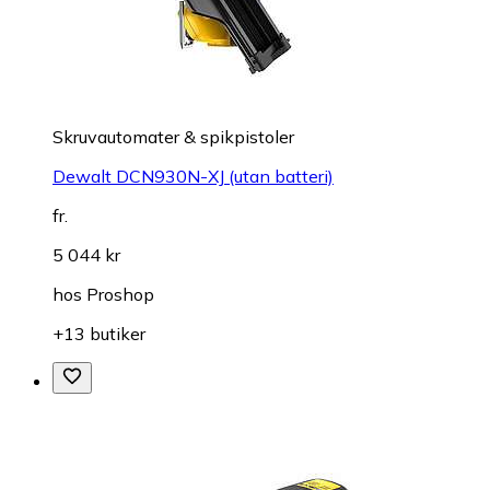
Skruvautomater & spikpistoler
Dewalt DCN930N-XJ (utan batteri)
fr.
5 044 kr
hos
Proshop
+13 butiker