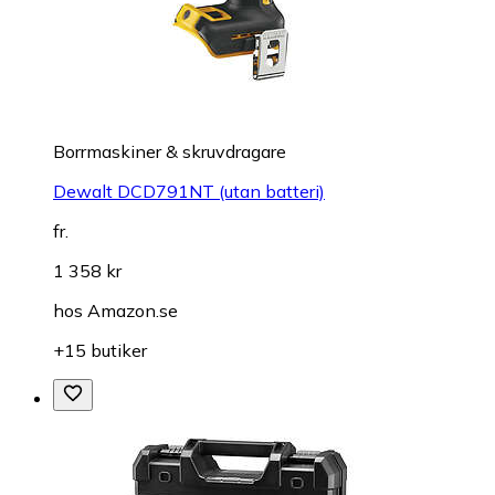
Borrmaskiner & skruvdragare
Dewalt DCD791NT (utan batteri)
fr.
1 358 kr
hos
Amazon.se
+15 butiker