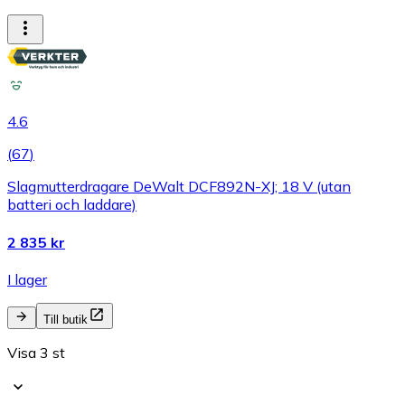
4.6
(
67
)
Slagmutterdragare DeWalt DCF892N-XJ; 18 V (utan
batteri och laddare)
2 835 kr
I lager
Till butik
Visa 3 st