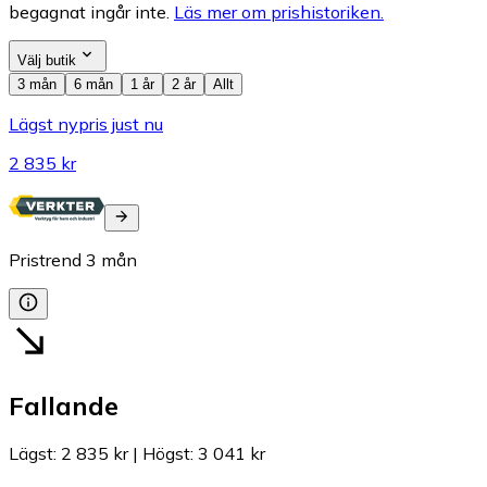
begagnat ingår inte.
Läs mer om prishistoriken.
Välj butik
3 mån
6 mån
1 år
2 år
Allt
Lägst nypris just nu
2 835 kr
Pristrend
3
mån
Fallande
Lägst
:
2 835 kr
|
Högst
:
3 041 kr