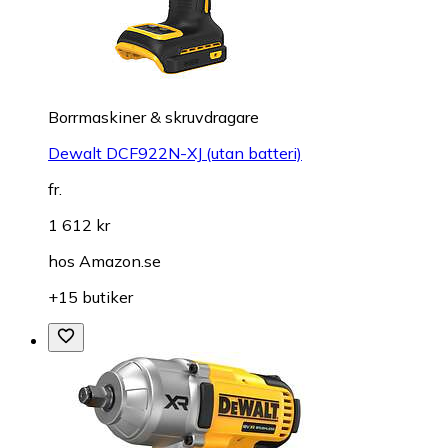
Borrmaskiner & skruvdragare
Dewalt DCF922N-XJ (utan batteri)
fr.
1 612 kr
hos
Amazon.se
+15 butiker