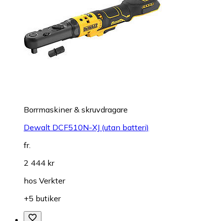
Borrmaskiner & skruvdragare
Dewalt DCF510N-XJ (utan batteri)
fr.
2 444 kr
hos
Verkter
+5 butiker