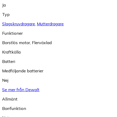
Ja
Typ
Slagskruvdragare
,
Mutterdragare
Funktioner
Borstlös motor
,
Flerväxlad
Kraftkälla
Batteri
Medföljande batterier
Nej
Se mer från Dewalt
Allmänt
Borrfunktion