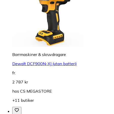
Borrmaskiner & skruvdragare
Dewalt DCF900N-XJ (utan batteri)
fr.
2 787 kr
hos
CS MEGASTORE
+11 butiker