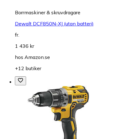
Borrmaskiner & skruvdragare
Dewalt DCF850N-XJ (utan batteri)
fr.
1 436 kr
hos
Amazon.se
+12 butiker