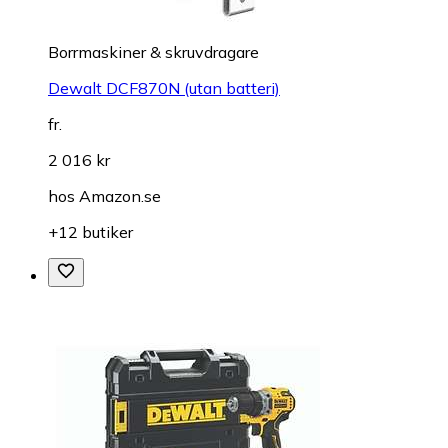
Borrmaskiner & skruvdragare
Dewalt DCF870N (utan batteri)
fr.
2 016 kr
hos
Amazon.se
+12 butiker