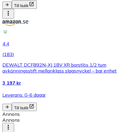
Till butik
4.4
(
183
)
DEWALT DCF892N-XJ 18V XR borstlös 1/2 tum
avkänningsstift mellanklass slagsnyckel – bar enhet
3 197 kr
Leverans: 0-6 dagar
Till butik
Annons
Annons