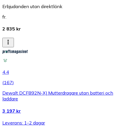
Erbjudanden utan direktlänk
fr.
2 835 kr
4.4
(
167
)
Dewalt DCF892N-XJ Mutterdragare utan batteri och
laddare
3 197 kr
Leverans: 1-2 dagar