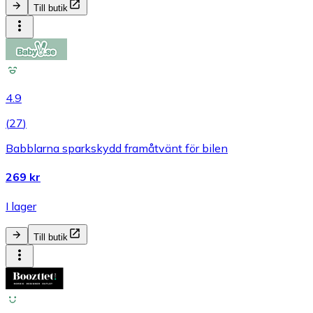
Till butik
4.9
(
27
)
Babblarna sparkskydd framåtvänt för bilen
269 kr
I lager
Till butik