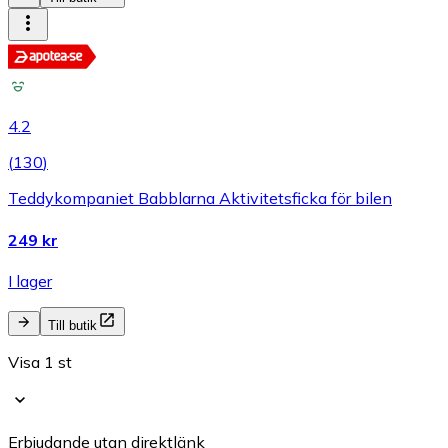
4.2
(
130
)
Teddykompaniet Babblarna Aktivitetsficka för bilen
249 kr
I lager
Till butik
Visa 1 st
Erbjudande utan direktlänk