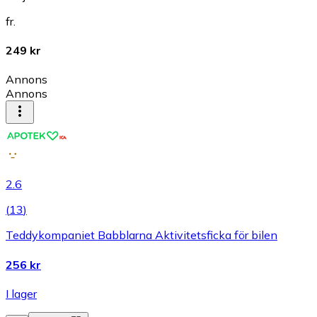
fr.
249 kr
Annons
Annons
2.6
(
13
)
Teddykompaniet Babblarna Aktivitetsficka för bilen
256 kr
I lager