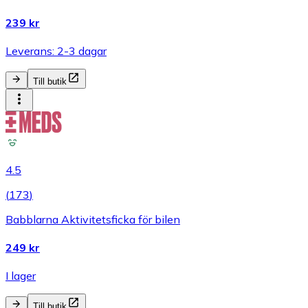
239 kr
Leverans: 2-3 dagar
Till butik
4.5
(
173
)
Babblarna Aktivitetsficka för bilen
249 kr
I lager
Till butik