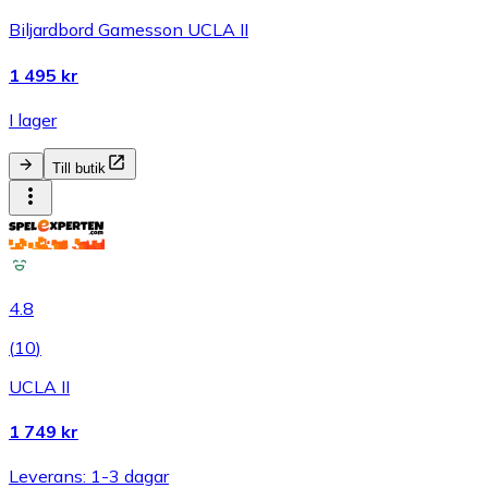
Biljardbord Gamesson UCLA II
1 495 kr
I lager
Till butik
4.8
(
10
)
UCLA II
1 749 kr
Leverans: 1-3 dagar