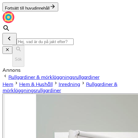
Fortsätt till huvudinnehåll
Sök
Annons
Rullgardiner & mörkläggningsrullgardiner
Hem
Hem & Hushåll
Inredning
Rullgardiner &
mörkläggningsrullgardiner