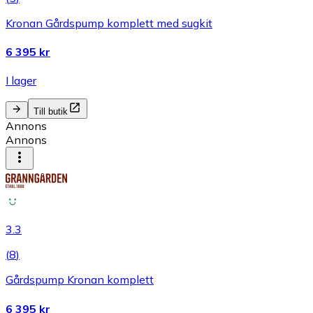
Kronan Gårdspump komplett med sugkit
6 395 kr
I lager
Till butik
Annons
Annons
3.3
(
8
)
Gårdspump Kronan komplett
6 395 kr