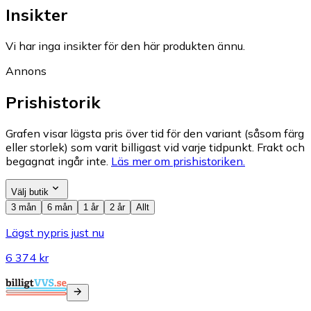
Insikter
Vi har inga insikter för den här produkten ännu.
Annons
Prishistorik
Grafen visar lägsta pris över tid för den variant (såsom färg
eller storlek) som varit billigast vid varje tidpunkt. Frakt och
begagnat ingår inte.
Läs mer om prishistoriken.
Välj butik
3 mån
6 mån
1 år
2 år
Allt
Lägst nypris just nu
6 374 kr