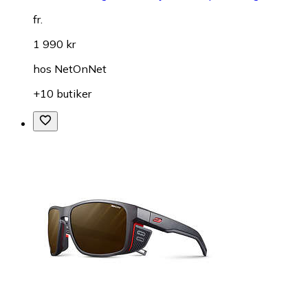
fr.
1 990 kr
hos
NetOnNet
+10 butiker