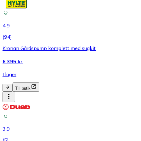
4.9
(
94
)
Kronan Gårdspump komplett med sugkit
6 395 kr
I lager
Till butik
3.9
(
5
)