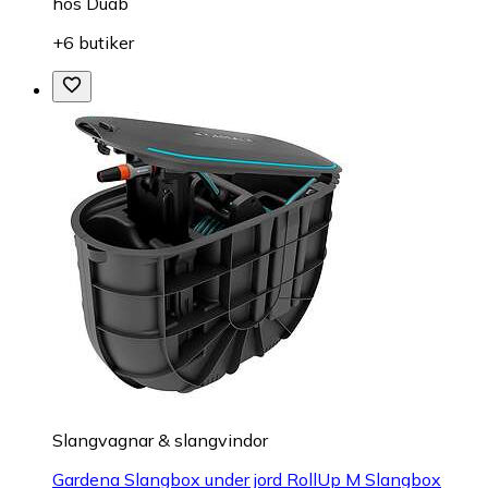
hos
Duab
+6 butiker
Slangvagnar & slangvindor
Gardena Slangbox under jord RollUp M Slangbox