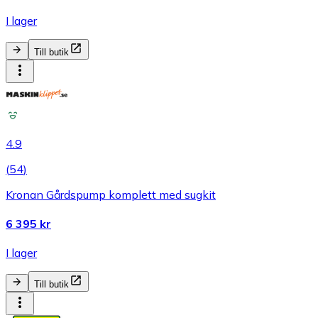
I lager
Till butik
4.9
(
54
)
Kronan Gårdspump komplett med sugkit
6 395 kr
I lager
Till butik