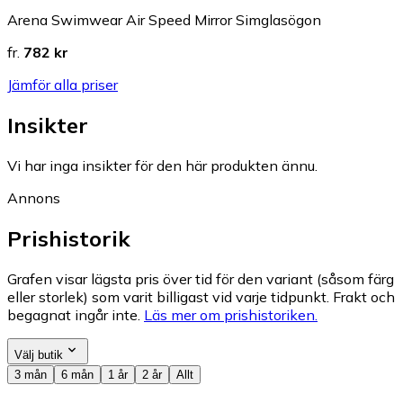
Arena Swimwear Air Speed Mirror Simglasögon
fr.
782 kr
Jämför alla priser
Insikter
Vi har inga insikter för den här produkten ännu.
Annons
Prishistorik
Grafen visar lägsta pris över tid för den variant (såsom färg
eller storlek) som varit billigast vid varje tidpunkt. Frakt och
begagnat ingår inte.
Läs mer om prishistoriken.
Välj butik
3 mån
6 mån
1 år
2 år
Allt