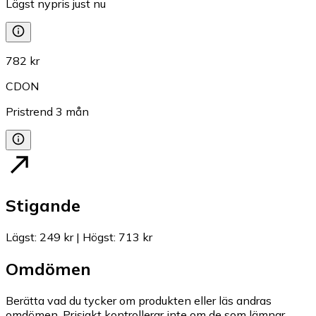
Lägst nypris just nu
782 kr
CDON
Pristrend
3
mån
Stigande
Lägst
:
249 kr
|
Högst
:
713 kr
Omdömen
Berätta vad du tycker om produkten eller läs andras
omdömen. Prisjakt kontrollerar inte om de som lämnar