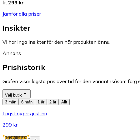
fr.
299 kr
Jämför alla priser
Insikter
Vi har inga insikter för den här produkten ännu.
Annons
Prishistorik
Grafen visar lägsta pris över tid för den variant (såsom färg e
Välj butik
3 mån
6 mån
1 år
2 år
Allt
Lägst nypris just nu
299 kr