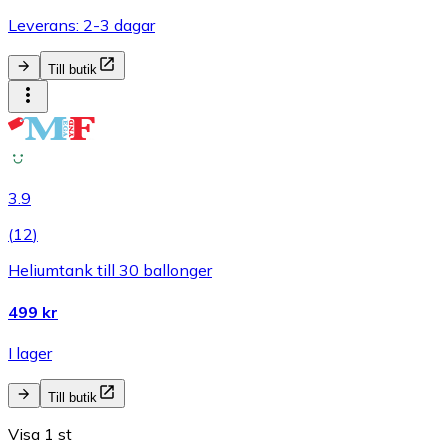
Leverans: 2-3 dagar
Till butik
3.9
(
12
)
Heliumtank till 30 ballonger
499 kr
I lager
Till butik
Visa 1 st