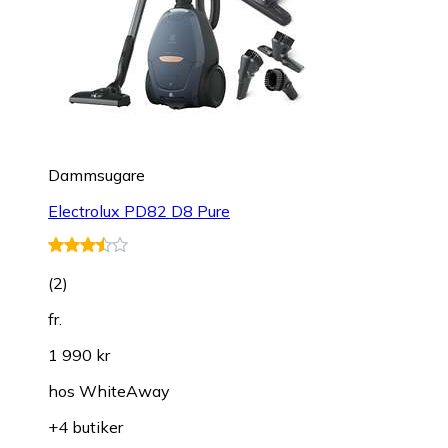
Dammsugare
Electrolux PD82 D8 Pure
(
2
)
fr.
1 990 kr
hos
WhiteAway
+4 butiker