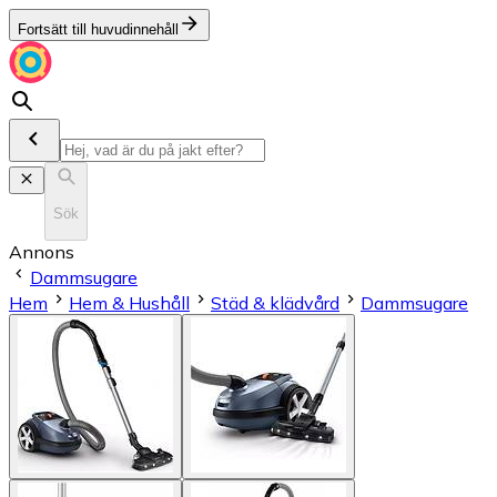
Fortsätt till huvudinnehåll
Sök
Annons
Dammsugare
Hem
Hem & Hushåll
Städ & klädvård
Dammsugare