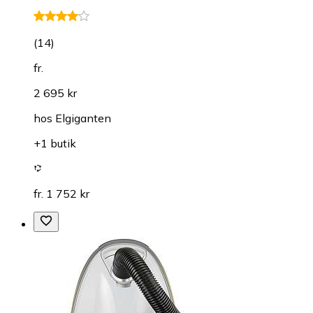
(
14
)
fr.
2 695 kr
hos
Elgiganten
+1 butik
fr. 1 752 kr