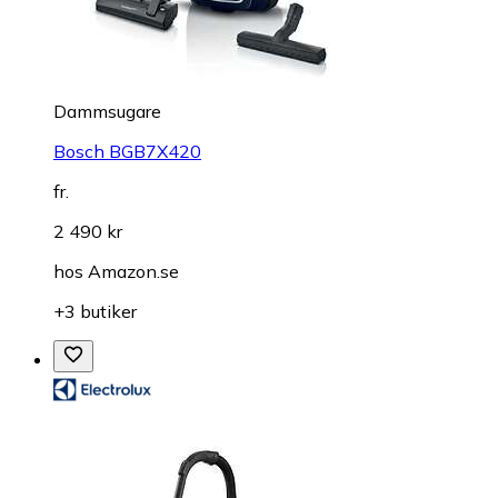
Dammsugare
Bosch BGB7X420
fr.
2 490 kr
hos
Amazon.se
+3 butiker