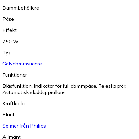
Dammbehållare
Påse
Effekt
750 W
Typ
Golvdammsugare
Funktioner
Blåsfunktion
,
Indikator för full dammpåse
,
Teleskoprör
,
Automatisk sladdupprullare
Kraftkälla
Elnät
Se mer från Philips
Allmänt