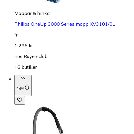
Moppar & hinkar
Philips OneUp 3000 Series mopp XV3101/01
fr.
1 296 kr
hos
Buyersclub
+6 butiker
14%