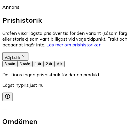
Annons
Prishistorik
Grafen visar lägsta pris över tid för den variant (såsom färg
eller storlek) som varit billigast vid varje tidpunkt. Frakt och
begagnat ingår inte.
Läs mer om prishistoriken.
Välj butik
3 mån
6 mån
1 år
2 år
Allt
Det finns ingen prishistorik för denna produkt
Lägst nypris just nu
—
Omdömen