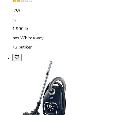
(
70
)
fr.
1 990 kr
hos
WhiteAway
+3 butiker