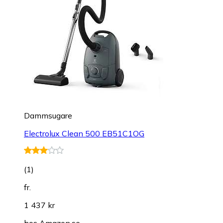
Dammsugare
Electrolux Clean 500 EB51C1OG
(
1
)
fr.
1 437 kr