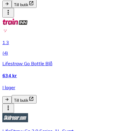
Till butik
1.3
(
4
)
Lifestraw Go Bottle Blå
634 kr
I lager
Till butik