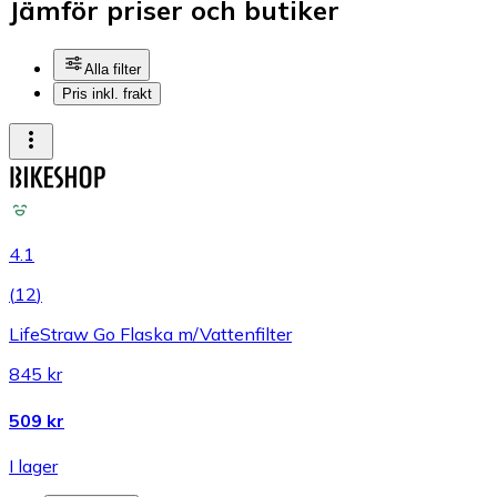
Jämför priser och butiker
Alla filter
Pris inkl. frakt
4.1
(
12
)
LifeStraw Go Flaska m/Vattenfilter
845 kr
509 kr
I lager