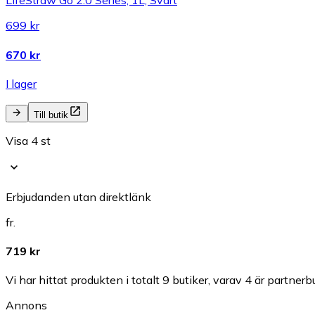
LifeStraw Go 2.0 Series, 1L, Svart
699 kr
670 kr
I lager
Till butik
Visa 4 st
Erbjudanden utan direktlänk
fr.
719 kr
Vi har hittat produkten i totalt 9 butiker, varav 4 är partnerbu
Annons